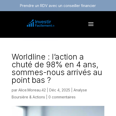
Prendre un RDV avec un conseiller financier
Worldline : l’action a
chuté de 98% en 4 ans,
sommes-nous arrivés au
point bas ?
par
Alice.Moreau.42
|
Déc 4, 2025
|
Analyse
Boursière & Actions
|
0 commentaires