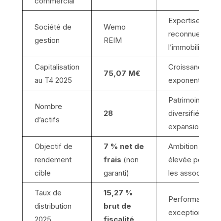
commercial
Expertise
Société de
Wemo
reconnue dans
gestion
REIM
l’immobilier
Capitalisation
Croissance
75,07 M€
au T4 2025
exponentielle
Patrimoine
Nombre
28
diversifié et en
d’actifs
expansion
Objectif de
7 % net de
Ambition
rendement
frais
(non
élevée pour
cible
garanti)
les associés
Taux de
15,27 %
Performance
distribution
brut de
exceptionnelle
2025
fiscalité