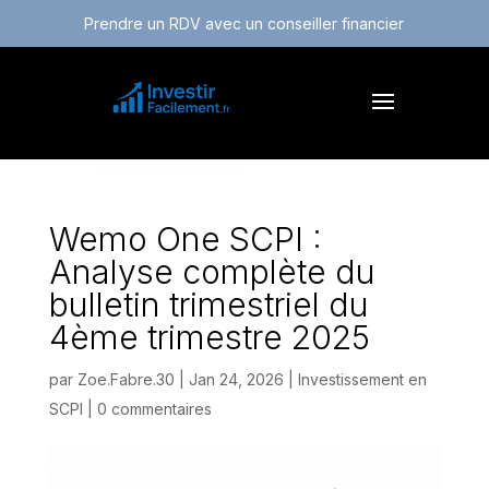
Prendre un RDV avec un conseiller financier
Wemo One SCPI :
Analyse complète du
bulletin trimestriel du
4ème trimestre 2025
par
Zoe.Fabre.30
|
Jan 24, 2026
|
Investissement en
SCPI
|
0 commentaires