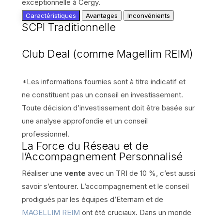
exceptionnelle à Cergy.
Caractéristiques
Avantages
Inconvénients
SCPI Traditionnelle
Club Deal (comme Magellim REIM)
*Les informations fournies sont à titre indicatif et
SCPI Traditionnelle
SCPI Traditionnelle
ne constituent pas un conseil en investissement.
Toute décision d’investissement doit être basée sur
Club Deal (comme Magellim REIM)
Club Deal (comme Magellim REIM)
une analyse approfondie et un conseil
professionnel.
La Force du Réseau et de
l’Accompagnement Personnalisé
Réaliser une
vente
avec un TRI de 10 %, c’est aussi
savoir s’entourer. L’accompagnement et le conseil
prodigués par les équipes d’Eternam et de
MAGELLIM REIM
ont été cruciaux. Dans un monde