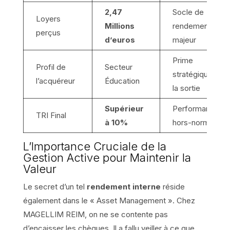
2,47
Socle de
Loyers
Millions
rendement
perçus
d’euros
majeur
Prime
Profil de
Secteur
stratégique à
l’acquéreur
Éducation
la sortie
Supérieur
Performance
TRI Final
à 10%
hors-norme
L’Importance Cruciale de la
Gestion Active pour Maintenir la
Valeur
Le secret d’un tel
rendement interne
réside
également dans le « Asset Management ». Chez
MAGELLIM REIM, on ne se contente pas
d’encaisser les chèques. Il a fallu veiller à ce que