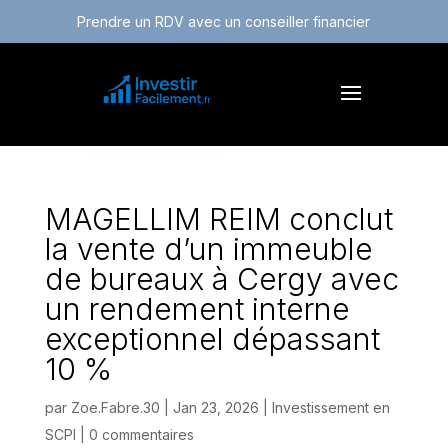
Prendre un RDV avec un conseiller financier
MAGELLIM REIM conclut
la vente d’un immeuble
de bureaux à Cergy avec
un rendement interne
exceptionnel dépassant
10 %
par
Zoe.Fabre.30
|
Jan 23, 2026
|
Investissement en
SCPI
|
0 commentaires