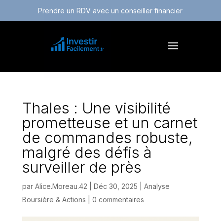
Prendre un RDV avec un conseiller financier
Thales : Une visibilité
prometteuse et un carnet
de commandes robuste,
malgré des défis à
surveiller de près
par
Alice.Moreau.42
|
Déc 30, 2025
|
Analyse
Boursière & Actions
|
0 commentaires