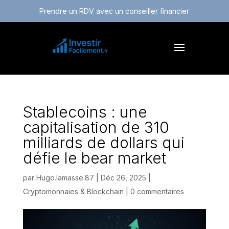
Prendre un RDV avec un conseiller financier
Stablecoins : une
capitalisation de 310
milliards de dollars qui
défie le bear market
par
Hugo.lamasse.87
|
Déc 26, 2025
|
Cryptomonnaies & Blockchain
|
0 commentaires