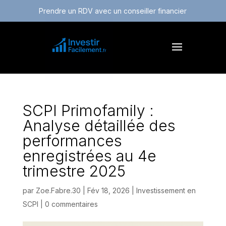
Prendre un RDV avec un conseiller financier
SCPI Primofamily :
Analyse détaillée des
performances
enregistrées au 4e
trimestre 2025
par
Zoe.Fabre.30
|
Fév 18, 2026
|
Investissement en
SCPI
|
0 commentaires