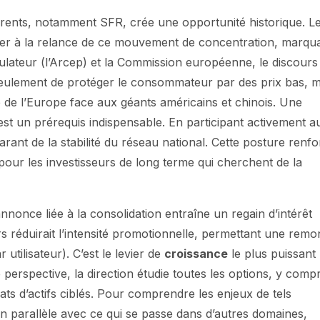
urrents, notamment SFR, crée une opportunité historique. L
ibuer à la relance de ce mouvement de concentration, marqu
gulateur (l’Arcep) et la Commission européenne, le discours
 seulement de protéger le consommateur par des prix bas, m
e de l’Europe face aux géants américains et chinois. Une
est un prérequis indispensable. En participant activement a
ant de la stabilité du réseau national. Cette posture renf
ait pour les investisseurs de long terme qui cherchent de la
nonce liée à la consolidation entraîne un regain d’intérêt
rs réduirait l’intensité promotionnelle, permettant une remo
tilisateur). C’est le levier de
croissance
le plus puissant
perspective, la direction étudie toutes les options, y compr
ats d’actifs ciblés. Pour comprendre les enjeux de tels
n parallèle avec ce qui se passe dans d’autres domaines,