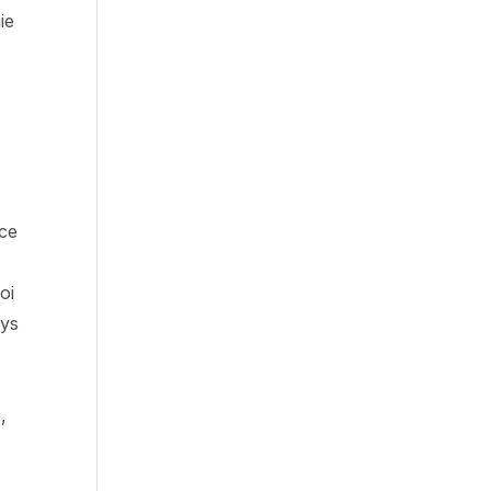
ie
 ce
oi
ays
,