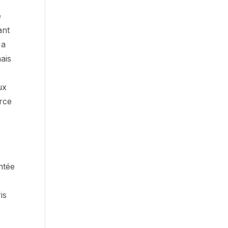
e
ant
 a
ais
ux
orce
ntée
is