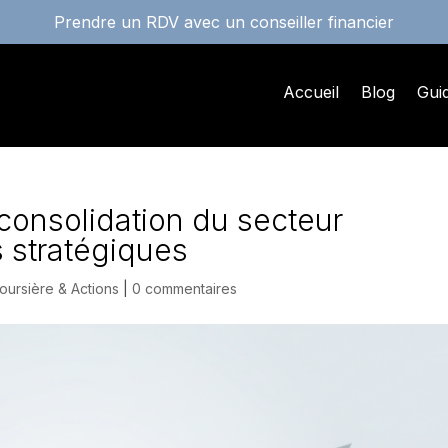
Prendre un RDV avec un conseiller financier
Accueil
Blog
Gui
onsolidation du secteur
s stratégiques
oursière & Actions
|
0 commentaires