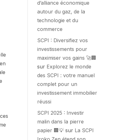
d’alliance économique
autour du gaz, de la
technologie et du
commerce
SCPI : Diversifiez vos
investissements pour
lle
maximiser vos gains 🚀🏢
 en
sur
Explorez le monde
ale
des SCPI : votre manuel
e
complet pour un
investissement immobilier
réussi
e
SCPI 2025 : Investir
 ces
malin dans la pierre
rme
papier 🏢💡
sur
La SCPI
Iroko Zen étend son