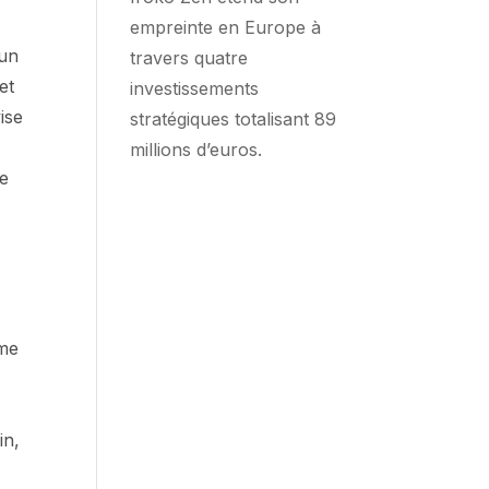
empreinte en Europe à
 un
travers quatre
et
investissements
ise
stratégiques totalisant 89
millions d’euros.
ue
mme
in,