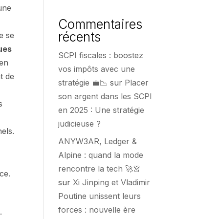
’une
Commentaires
récents
e se
ues
SCPI fiscales : boostez
 en
vos impôts avec une
t de
stratégie 💼📉
sur
Placer
son argent dans les SCPI
s
en 2025 : Une stratégie
judicieuse ?
els.
ANYW3AR, Ledger &
Alpine : quand la mode
rencontre la tech 🚀👗
ce.
sur
Xi Jinping et Vladimir
Poutine unissent leurs
forces : nouvelle ère
.