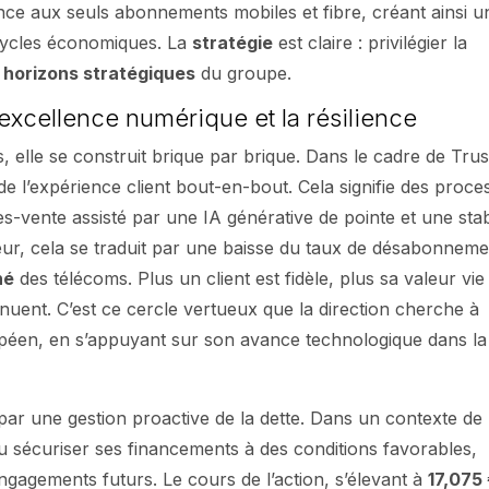
ance aux seuls abonnements mobiles et fibre, créant ainsi u
x cycles économiques. La
stratégie
est claire : privilégier la
s
horizons stratégiques
du groupe.
excellence numérique et la résilience
 elle se construit brique par brique. Dans le cadre de Trus
é de l’expérience client bout-en-bout. Cela signifie des proc
ès-vente assisté par une IA générative de pointe et une stabi
seur, cela se traduit par une baisse du taux de désabonnem
hé
des télécoms. Plus un client est fidèle, plus sa valeur vie
minuent. C’est ce cercle vertueux que la direction cherche à
ropéen, en s’appuyant sur son avance technologique dans l
par une gestion proactive de la dette. Dans un contexte de
 su sécuriser ses financements à des conditions favorables,
engagements futurs. Le cours de l’action, s’élevant à
17,075