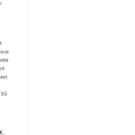
n
t
essus
lité
ent
 est
a 5G
 €
,