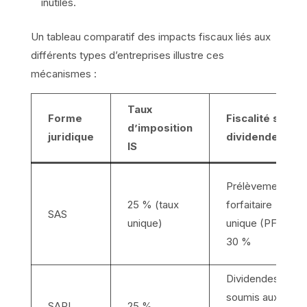
inutiles.
Un tableau comparatif des impacts fiscaux liés aux
différents types d’entreprises illustre ces
mécanismes :
Taux
Forme
Fiscalité sur
d’imposition
juridique
dividendes
IS
Prélèvement
25 % (taux
forfaitaire
SAS
unique)
unique (PFU)
30 %
Dividendes
soumis aux
SARL
25 %