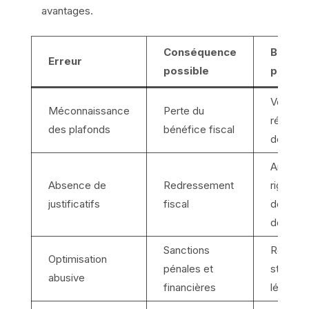
avantages.
Conséquence
Bonne
Erreur
possible
pratiq
Vérifica
Méconnaissance
Perte du
régulièr
des plafonds
bénéfice fiscal
des seui
Archiva
Absence de
Redressement
rigoure
justificatifs
fiscal
des
docume
Sanctions
Respec
Optimisation
pénales et
strict de
abusive
financières
légalité