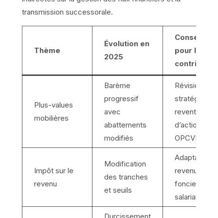
transmission successorale.
Conséquen
Évolution en
Thème
pour le
2025
contribuabl
Barème
Révision des
progressif
stratégies d
Plus-values
avec
revente
mobilières
abattements
d’actions et
modifiés
OPCVM
Adaptation d
Modification
Impôt sur le
revenus
des tranches
revenu
fonciers et
et seuils
salariaux
Durcissement