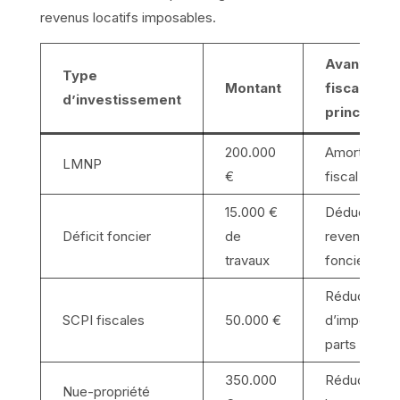
revenus locatifs imposables.
Avantage
Type
Montant
fiscal
d’investissement
principal
200.000
Amortissem
LMNP
€
fiscal 20 an
15.000 €
Déduction 
Déficit foncier
de
revenus
travaux
fonciers
Réduction
SCPI fiscales
50.000 €
d’impôt via
parts social
350.000
Réduction
Nue-propriété