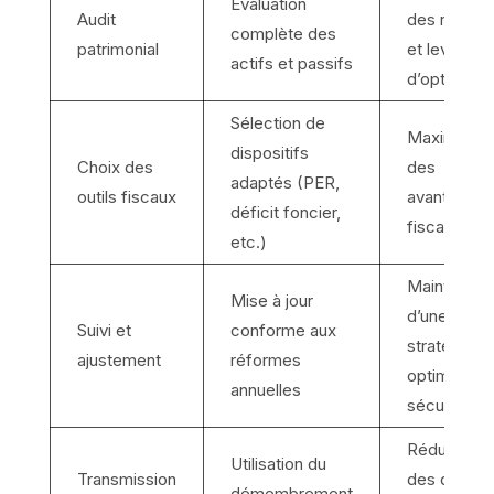
Évaluation
Audit
des risque
complète des
patrimonial
et leviers
actifs et passifs
d’optimisat
Sélection de
Maximisati
dispositifs
Choix des
des
adaptés (PER,
outils fiscaux
avantages
déficit foncier,
fiscaux
etc.)
Maintien
Mise à jour
d’une
Suivi et
conforme aux
stratégie
ajustement
réformes
optimisée e
annuelles
sécurisée
Réduction
Utilisation du
Transmission
des droits 
démembrement