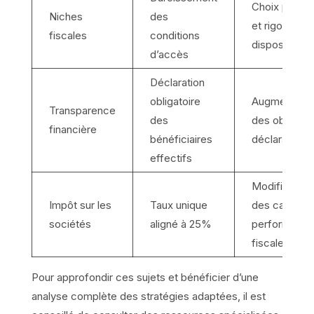
Choix plus ci
Niches
des
et rigoureux
fiscales
conditions
dispositifs
d’accès
Déclaration
obligatoire
Augmentatio
Transparence
des
des obligati
financière
bénéficiaires
déclaratives
effectifs
Modification
Impôt sur les
Taux unique
des calculs 
sociétés
aligné à 25%
performanc
fiscale
Pour approfondir ces sujets et bénéficier d’une
analyse complète des stratégies adaptées, il est