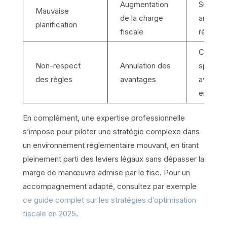
Augmentation
Suivi
Mauvaise
de la charge
anticipé
planification
fiscale
réforme
Conseil
Non-respect
Annulation des
spéciali
des règles
avantages
avant
engage
En complément, une expertise professionnelle
s’impose pour piloter une stratégie complexe dans
un environnement réglementaire mouvant, en tirant
pleinement parti des leviers légaux sans dépasser la
marge de manœuvre admise par le fisc. Pour un
accompagnement adapté, consultez par exemple
ce guide complet sur les stratégies d’optimisation
fiscale en 2025
.