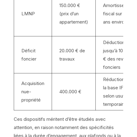
150.000 €
Amortissement
LMNP
(prix d’un
fiscal sur 20
appartement)
ans environ
Déduction
Déficit
20.000 € de
jusqu’à 10.700
foncier
travaux
€ des revenus
fonciers
Réduction de
Acquisition
la base IFI
nue-
400.000 €
selon usufruit
propriété
temporaire
Ces dispositifs méritent d’être étudiés avec
attention, en raison notamment des spécificités
liées à la durée d’engagement, aux plafonds ou à la