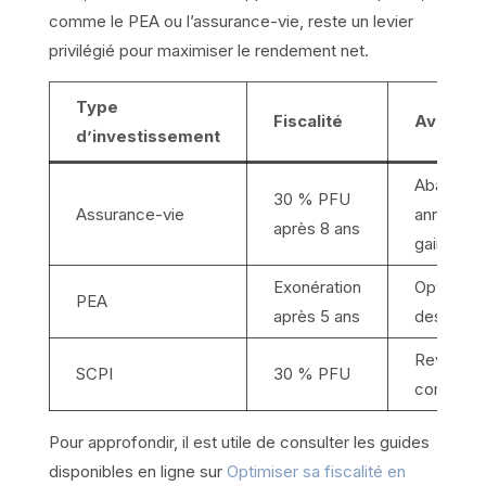
comme le PEA ou l’assurance-vie, reste un levier
privilégié pour maximiser le rendement net.
Type
Fiscalité
Avantag
d’investissement
Abatteme
30 % PFU
Assurance-vie
annuel su
après 8 ans
gains
Exonération
Optimisat
PEA
après 5 ans
des plus-
Revenu
SCPI
30 % PFU
compléme
Pour approfondir, il est utile de consulter les guides
disponibles en ligne sur
Optimiser sa fiscalité en