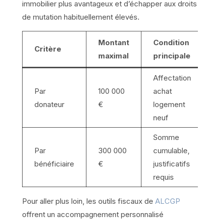
immobilier plus avantageux et d’échapper aux droits
de mutation habituellement élevés.
Montant
Condition
D
Critère
maximal
principale
v
Affectation
Par
100 000
achat
J
donateur
€
logement
3
neuf
Somme
Par
300 000
cumulable,
J
bénéficiaire
€
justificatifs
3
requis
Pour aller plus loin, les outils fiscaux de
ALCGP
offrent un accompagnement personnalisé