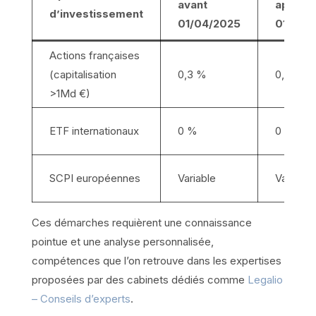
avant
après
d’investissement
01/04/2025
01/04/
Actions françaises
(capitalisation
0,3 %
0,4 %
>1Md €)
ETF internationaux
0 %
0 %
SCPI européennes
Variable
Variable
Ces démarches requièrent une connaissance
pointue et une analyse personnalisée,
compétences que l’on retrouve dans les expertises
proposées par des cabinets dédiés comme
Legalio
– Conseils d’experts
.