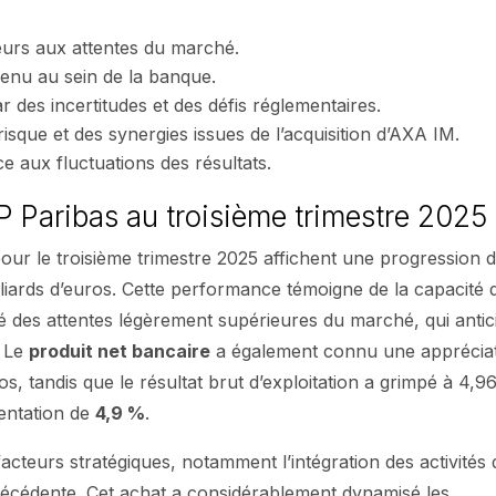
rieurs aux attentes du marché.
evenu au sein de la banque.
es incertitudes et des défis réglementaires.
isque et des synergies issues de l’acquisition d’AXA IM.
e aux fluctuations des résultats.
P Paribas au troisième trimestre 2025
our le troisième trimestre 2025 affichent une progression 
illiards d’euros. Cette performance témoigne de la capacité 
 des attentes légèrement supérieures du marché, qui antici
. Le
produit net bancaire
a également connu une apprécia
ros, tandis que le résultat brut d’exploitation a grimpé à 4,9
mentation de
4,9 %
.
facteurs stratégiques, notamment l’intégration des activités 
 précédente. Cet achat a considérablement dynamisé les