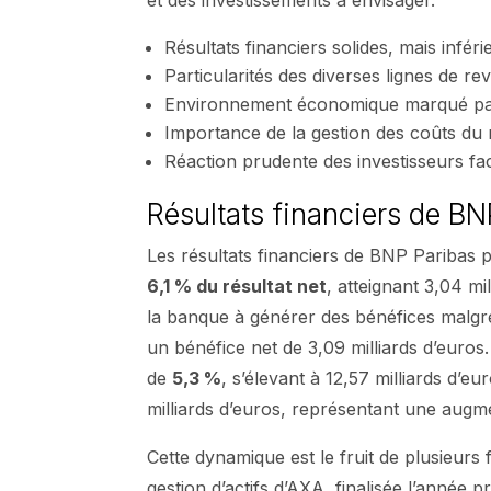
et des investissements à envisager.
Résultats financiers solides, mais infé
Particularités des diverses lignes de r
Environnement économique marqué par d
Importance de la gestion des coûts du r
Réaction prudente des investisseurs fac
Résultats financiers de BN
Les résultats financiers de BNP Paribas p
6,1 % du résultat net
, atteignant 3,04 m
la banque à générer des bénéfices malgré
un bénéfice net de 3,09 milliards d’euros
de
5,3 %
, s’élevant à 12,57 milliards d’eu
milliards d’euros, représentant une aug
Cette dynamique est le fruit de plusieurs 
gestion d’actifs d’AXA, finalisée l’année