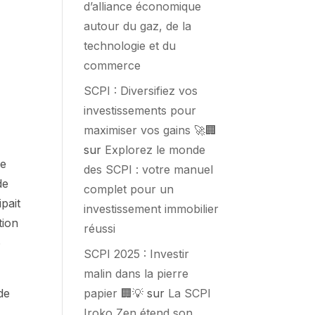
d’alliance économique
autour du gaz, de la
technologie et du
commerce
SCPI : Diversifiez vos
investissements pour
maximiser vos gains 🚀🏢
sur
Explorez le monde
de
des SCPI : votre manuel
de
complet pour un
pait
investissement immobilier
tion
réussi
6
SCPI 2025 : Investir
malin dans la pierre
papier 🏢💡
sur
La SCPI
de
Iroko Zen étend son