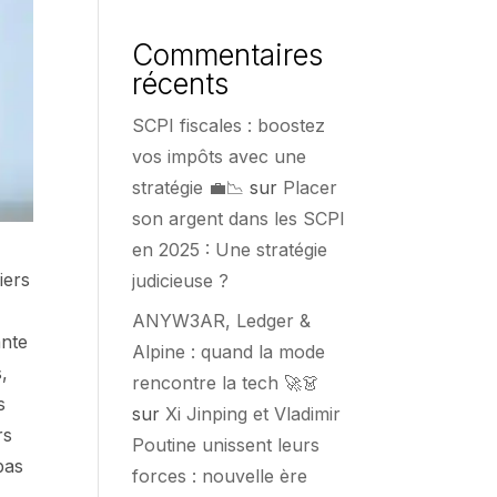
Commentaires
récents
SCPI fiscales : boostez
vos impôts avec une
stratégie 💼📉
sur
Placer
son argent dans les SCPI
en 2025 : Une stratégie
iers
judicieuse ?
ANYW3AR, Ledger &
ante
Alpine : quand la mode
,
rencontre la tech 🚀👗
s
sur
Xi Jinping et Vladimir
rs
Poutine unissent leurs
bas
forces : nouvelle ère