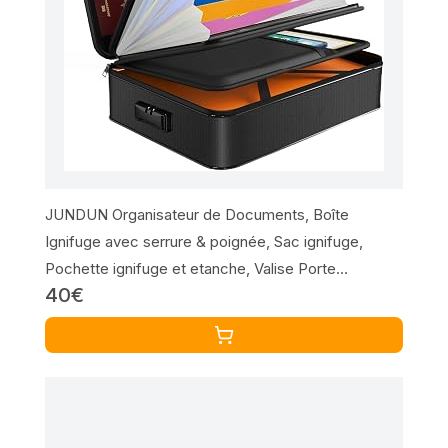
JUNDUN Organisateur de Documents, Boîte
Ignifuge avec serrure & poignée, Sac ignifuge,
Pochette ignifuge et etanche, Valise Porte
40€
Documents pour fichiers et passeport(Noir,
38x28x11cm)