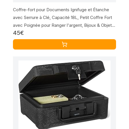
Coffre-fort pour Documents Ignifuge et Étanche
avec Serrure à Clé, Capacité 18L, Petit Coffre Fort
avec Poignée pour Ranger l'argent, Bijoux & Objets
45€
de Valeur, 15,5 x 36,2 x 28,4 cm