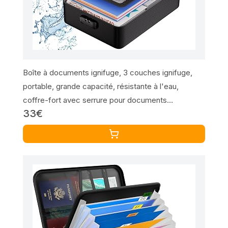
Boîte à documents ignifuge, 3 couches ignifuge,
portable, grande capacité, résistante à l'eau,
coffre-fort avec serrure pour documents
33€
importants, certificats, passeports, dossiers
juridiques et