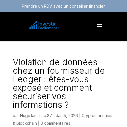
Prendre un RDV avec un conseiller financier
Violation de données
chez un fournisseur de
Ledger : êtes-vous
exposé et comment
sécuriser vos
informations ?
par
Hugo.lamasse.87
|
Jan 5, 2026
|
Cryptomonnaies
& Blockchain
|
0 commentaires