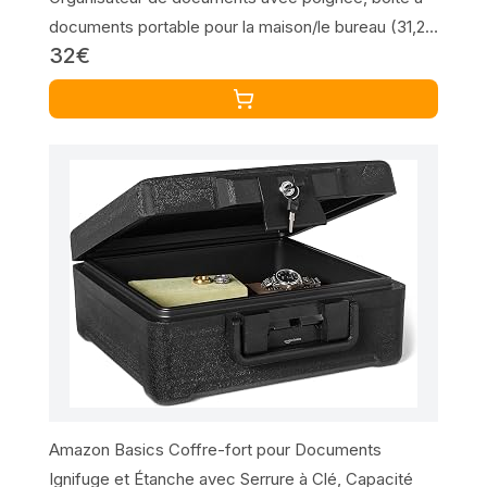
documents portable pour la maison/le bureau (31,2 x
32€
19,6 x 26,7 cm)
Amazon Basics Coffre-fort pour Documents
Ignifuge et Étanche avec Serrure à Clé, Capacité