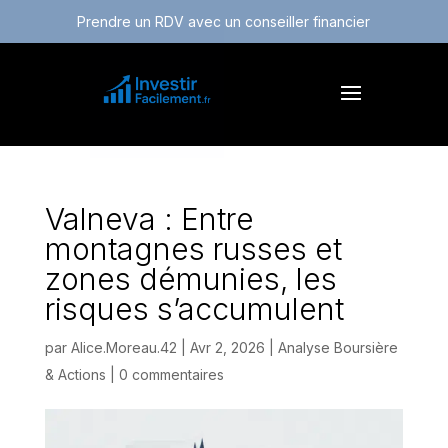
Prendre un RDV avec un conseiller financier
Valneva : Entre
montagnes russes et
zones démunies, les
risques s’accumulent
par
Alice.Moreau.42
|
Avr 2, 2026
|
Analyse Boursière
& Actions
|
0 commentaires