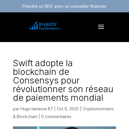
Prendre un RDV avec un conseiller financier
Swift adopte la
blockchain de
Consensys pour
révolutionner son réseau
de paiements mondial
par
Hugo.lamasse.87
|
Oct 6, 2025
|
Cryptomonnaies
& Blockchain
|
0 commentaires