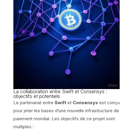
La collaboration entre Swift et Consensys :
objectifs et potentiels
Le partenariat entre
Swift
et
Consensys
est conçu
pour jeter les bases d’une nouvelle infrastructure de
paiement mondial. Les objectifs de ce projet sont
multiples :