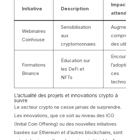
Impact
Initiative
Description
attendu
Sensibilisation
Augmenter la
Webinaires
aux
compréhensi
Coinhouse
cryptomonnaies
des utilisateu
Encourager
Éducation sur
Formations
l’adoption de
les DeFi et
Binance
ces
NFTs
technologies
L’actualité des projets et innovations crypto à
suivre
Le secteur crypto ne cesse jamais de surprendre.
Les innovations, que ce soit au niveau des ICO
(Initial Coin Offering) ou des nouvelles initiatives
basées sur Ethereum et d’autres blockchains, sont