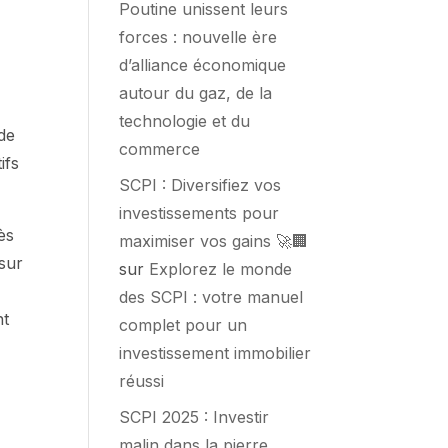
Poutine unissent leurs
forces : nouvelle ère
d’alliance économique
autour du gaz, de la
technologie et du
de
commerce
ifs
SCPI : Diversifiez vos
investissements pour
ès
maximiser vos gains 🚀🏢
 sur
sur
Explorez le monde
des SCPI : votre manuel
nt
complet pour un
investissement immobilier
réussi
SCPI 2025 : Investir
malin dans la pierre