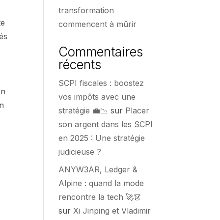
transformation
te
commencent à mûrir
tés
Commentaires
récents
SCPI fiscales : boostez
on
vos impôts avec une
on
stratégie 💼📉
sur
Placer
son argent dans les SCPI
en 2025 : Une stratégie
judicieuse ?
ANYW3AR, Ledger &
Alpine : quand la mode
rencontre la tech 🚀👗
sur
Xi Jinping et Vladimir