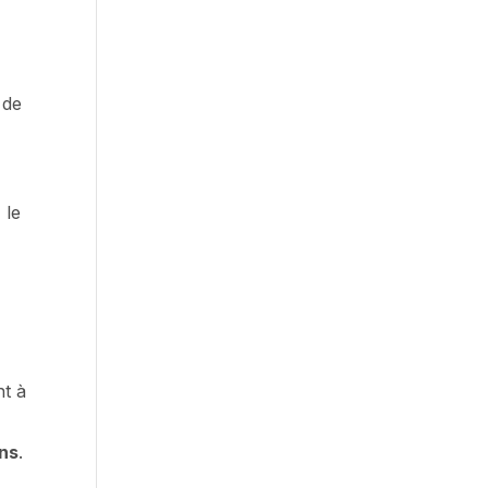
 de
 le
e
nt à
ans
.