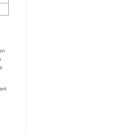
 en
e
ns
ant