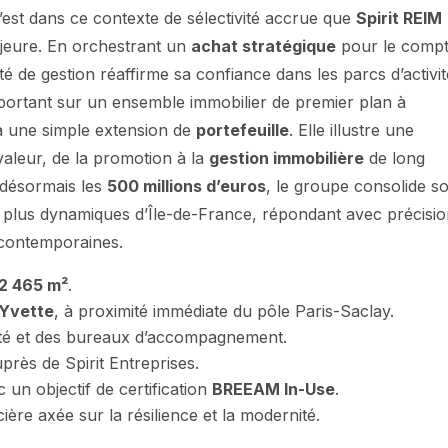
 C’est dans ce contexte de sélectivité accrue que
Spirit REIM
jeure. En orchestrant un
achat stratégique
pour le comp
été de gestion réaffirme sa confiance dans les parcs d’activi
 portant sur un ensemble immobilier de premier plan à
à une simple extension de
portefeuille
. Elle illustre une
 valeur, de la promotion à la
gestion immobilière
de long
 désormais les
500 millions d’euros
, le groupe consolide s
plus dynamiques d’Île-de-France, répondant avec précisi
s contemporaines.
2 465 m²
.
-Yvette
, à proximité immédiate du pôle Paris-Saclay.
ivité et des bureaux d’accompagnement.
uprès de Spirit Entreprises.
un objectif de certification
BREEAM In-Use
.
ière axée sur la résilience et la modernité.