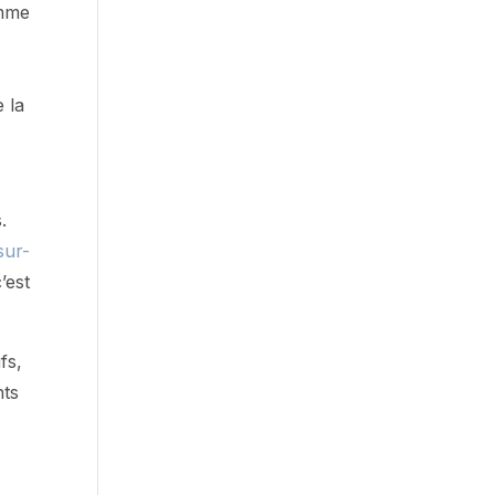
omme
 la
.
sur-
’est
fs,
nts