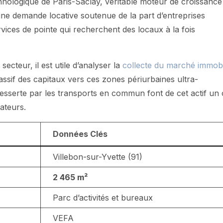
chnologique de Paris-Saclay, véritable moteur de croissance
une demande locative soutenue de la part d’entreprises
vices de pointe qui recherchent des locaux à la fois
cteur, il est utile d’analyser la
collecte du marché immobi
ssif des capitaux vers ces zones périurbaines ultra-
 desserte par les transports en commun font de cet actif un o
sateurs.
Données Clés
Villebon-sur-Yvette (91)
2 465 m²
Parc d’activités et bureaux
VEFA