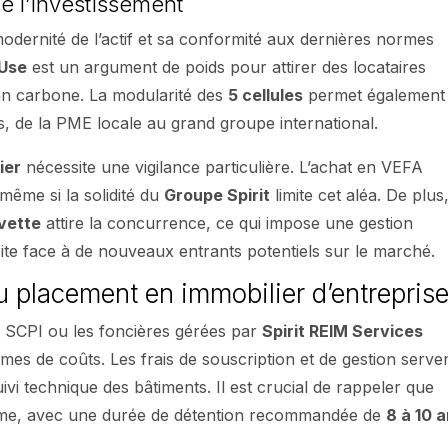
de l’investissement
modernité de l’actif et sa conformité aux dernières normes
Use
est un argument de poids pour attirer des locataires
ilan carbone. La modularité des
5 cellules
permet également
és, de la PME locale au grand groupe international.
ier
nécessite une vigilance particulière. L’achat en VEFA
 même si la solidité du
Groupe Spirit
limite cet aléa. De plus,
vette
attire la concurrence, ce qui impose une gestion
 site face à de nouveaux entrants potentiels sur le marché.
 du placement en immobilier d’entrepris
es SCPI ou les foncières gérées par
Spirit REIM Services
es de coûts. Les frais de souscription et de gestion serve
uivi technique des bâtiments. Il est crucial de rappeler que
terme, avec une durée de détention recommandée de
8 à 10 