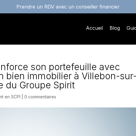
Prendre un RDV avec un conseiller financier
Accueil
Blog
Gui
enforce son portefeuille avec
un bien immobilier à Villebon-sur
e du Groupe Spirit
nt en SCPI
|
0 commentaires