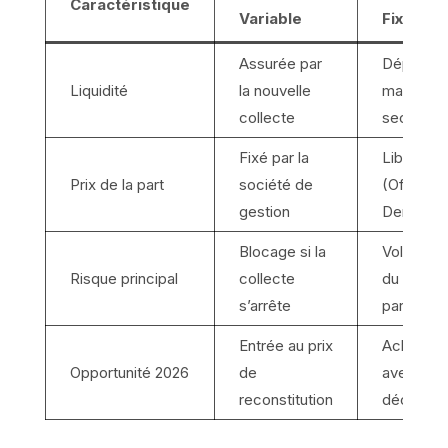
Caractéristique
Variable
Fixe
Assurée par
Dépend 
Liquidité
la nouvelle
marché
collecte
secondai
Fixé par la
Libre
Prix de la part
société de
(Offre /
gestion
Demande
Blocage si la
Volatilité
Risque principal
collecte
du prix d
s’arrête
part
Entrée au prix
Achat
Opportunité 2026
de
avec fort
reconstitution
décote