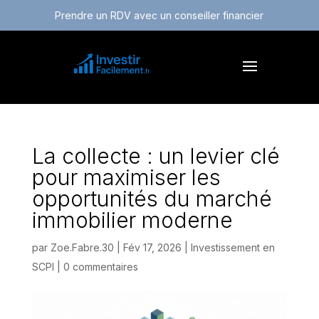
Prendre un RDV avec un conseiller financier
La collecte : un levier clé
pour maximiser les
opportunités du marché
immobilier moderne
par
Zoe.Fabre.30
|
Fév 17, 2026
|
Investissement en
SCPI
|
0 commentaires