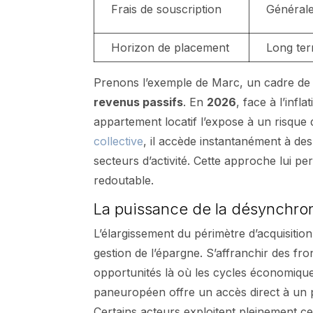
Frais de souscription
Général
Horizon de placement
Long ter
Prenons l’exemple de Marc, un cadre d
revenus passifs
. En
2026
, face à l’inf
appartement locatif l’expose à un risque 
collective
, il accède instantanément à de
secteurs d’activité. Cette approche lui p
redoutable.
La puissance de la désynchro
L’élargissement du périmètre d’acquisitio
gestion de l’épargne. S’affranchir des f
opportunités là où les cycles économiqu
paneuropéen offre un accès direct à un 
Certains acteurs exploitent pleinement ce