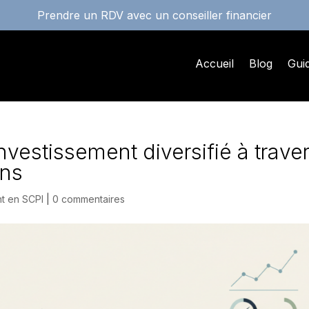
Prendre un RDV avec un conseiller financier
Accueil
Blog
Gui
investissement diversifié à trave
ens
nt en SCPI
|
0 commentaires