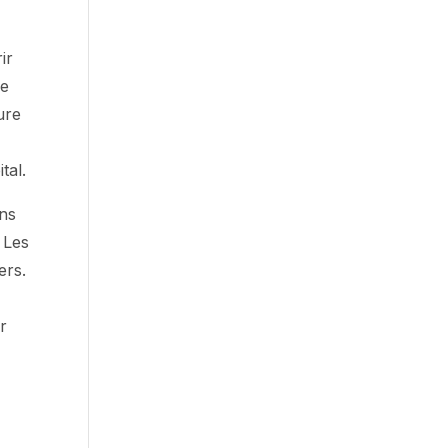
ir
me
ure
tal.
ons
 Les
ers.
r