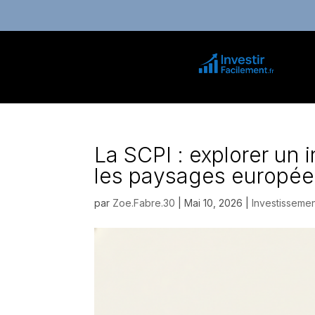
La SCPI : explorer un 
les paysages europé
par
Zoe.Fabre.30
|
Mai 10, 2026
|
Investisseme