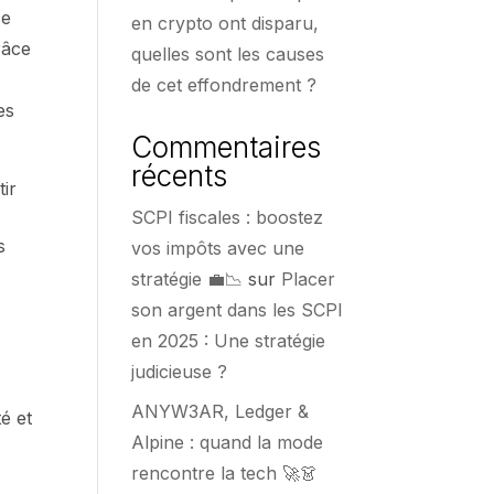
ce
en crypto ont disparu,
râce
quelles sont les causes
de cet effondrement ?
es
Commentaires
récents
tir
SCPI fiscales : boostez
s
vos impôts avec une
stratégie 💼📉
sur
Placer
son argent dans les SCPI
en 2025 : Une stratégie
judicieuse ?
ANYW3AR, Ledger &
té et
Alpine : quand la mode
rencontre la tech 🚀👗