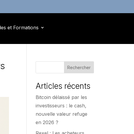
des et Formations
rs
Rechercher
Articles récents
Bitcoin délaissé par les
investisseurs : le cash,
nouvelle valeur refuge
en 2026 ?
Rexel : Les acheteurs