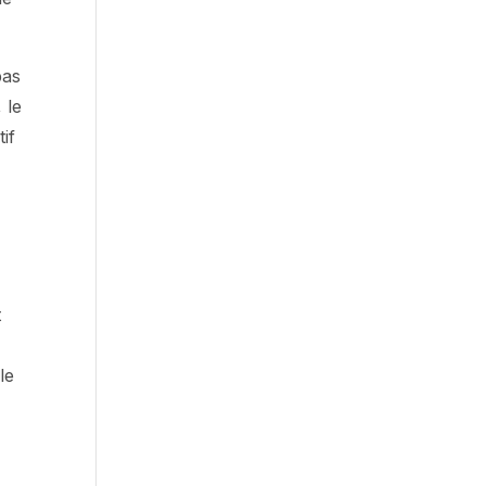
pas
 le
tif
t
le