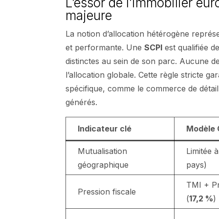
L’essor de l’immobilier eur
majeure
La notion d’allocation hétérogène représe
et performante. Une
SCPI
est qualifiée de
distinctes au sein de son parc. Aucune d
l’allocation globale. Cette règle stricte 
spécifique, comme le commerce de détail 
générés.
Indicateur clé
Modèle 
Mutualisation
Limitée 
géographique
pays)
TMI + P
Pression fiscale
(
17,2 %
)