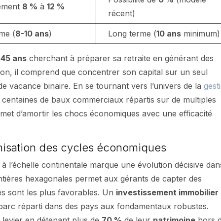
ement
8 %
à
12 %
récent)
me (
8-10 ans
)
Long terme (
10 ans
minimum)
e
45 ans
cherchant à préparer sa retraite en générant des
lation, il comprend que concentrer son capital sur un seul
de vacance binaire. En se tournant vers l’univers de la
gest
s centaines de baux commerciaux répartis sur de multiples
ermet d’amortir les chocs économiques avec une efficacité
nisation des cycles économiques
n à l’échelle continentale marque une évolution décisive dan
rontières hexagonales permet aux gérants de capter des
es sont les plus favorables. Un
investissement immobilier
parc réparti dans des pays aux fondamentaux robustes.
 levier en détenant plus de
70 %
de leur
patrimoine
hors 