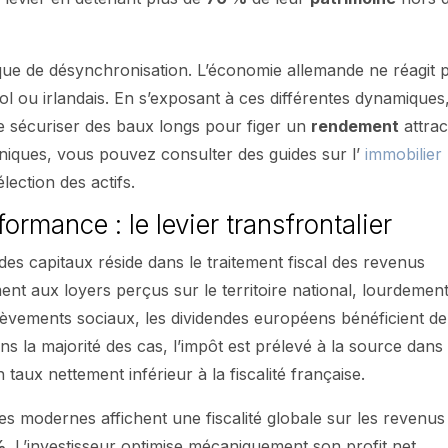
gique de désynchronisation. L’économie allemande ne réagit 
 ou irlandais. En s’exposant à ces différentes dynamiques,
 de sécuriser des baux longs pour figer un
rendement
attrac
niques, vous pouvez consulter des guides sur l’
immobilier
ection des actifs.
formance : le levier transfrontalier
n des capitaux réside dans le traitement fiscal des revenus
nt aux loyers perçus sur le territoire national, lourdemen
élèvements sociaux, les dividendes européens bénéficient de
s la majorité des cas, l’impôt est prélevé à la source dans 
taux nettement inférieur à la fiscalité française.
les modernes affichent une fiscalité globale sur les revenus
%
. L’investisseur optimise mécaniquement son profit net