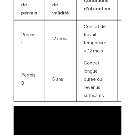
Conditions
de
de
Rest
d’obtention
permis
validité
Contrat de
Reno
Permis
travail
12 mois
selo
L
temporaire
du c
< 12 mois
Contrat
longue
Permis
Reno
5 ans
durée ou
B
suiva
revenus
suffisants