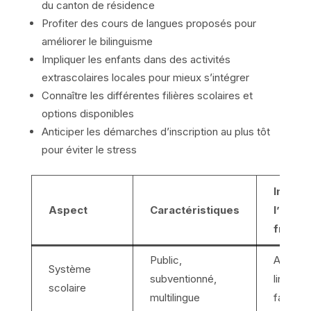
du canton de résidence
Profiter des cours de langues proposés pour
améliorer le bilinguisme
Impliquer les enfants dans des activités
extrascolaires locales pour mieux s’intégrer
Connaître les différentes filières scolaires et
options disponibles
Anticiper les démarches d’inscription au plus tôt
pour éviter le stress
Impact
Aspect
Caractéristiques
l’expat
frança
Public,
Adaptat
Système
subventionné,
linguist
scolaire
multilingue
facilité