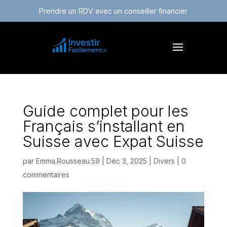
Prendre un RDV avec un conseiller financier
Guide complet pour les
Français s’installant en
Suisse avec Expat Suisse
par
Emma.Rousseau.59
|
Déc 3, 2025
|
Divers
|
0
commentaires