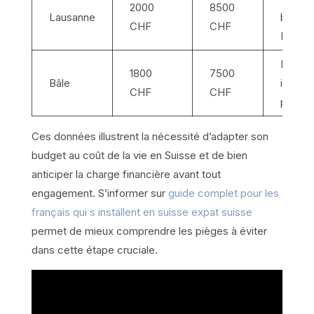
2000
8500
Lausanne
bords 
CHF
CHF
Léman
Multicu
1800
7500
Bâle
industr
CHF
CHF
pharma
Ces données illustrent la nécessité d’adapter son
budget au coût de la vie en Suisse et de bien
anticiper la charge financière avant tout
engagement. S’informer sur
guide complet pour les
français qui s installent en suisse expat suisse
permet de mieux comprendre les pièges à éviter
dans cette étape cruciale.