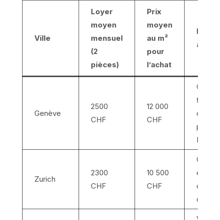
Loyer
Prix
moyen
moyen
Princi
Ville
mensuel
au m²
avant
(2
pour
pièces)
l’achat
Centre
financi
2500
12 000
Genève
de vie,
CHF
CHF
proxim
France
Grand 
2300
10 500
écono
Zurich
CHF
CHF
dynam
culture
Ville é