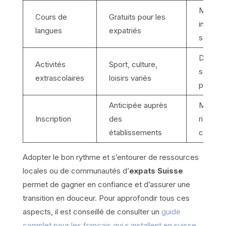
Meilleu
Cours de
Gratuits pour les
intégrat
langues
expatriés
sociale
Dévelo
Activités
Sport, culture,
social e
extrascolaires
loisirs variés
personn
Anticipée auprès
Moins 
Inscription
des
risques
établissements
complic
Adopter le bon rythme et s’entourer de ressources
locales ou de communautés d’
expats Suisse
permet de gagner en confiance et d’assurer une
transition en douceur. Pour approfondir tous ces
aspects, il est conseillé de consulter un
guide
complet pour les français qui s installent en suisse