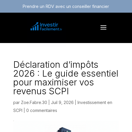
Prendre un RDV avec un conseiller financier
Déclaration d’impôts
2026 : Le guide essentiel
pour maximiser vos
revenus SCPI
par
Zoe.Fabre.30
|
Juil 9, 2026
|
Investissement en
SCPI
|
0 commentaires