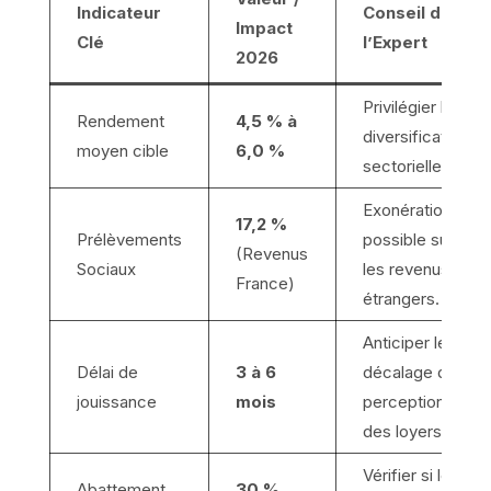
Indicateur
Conseil de
Impact
Clé
l’Expert
2026
Privilégier la
Rendement
4,5 % à
diversification
moyen cible
6,0 %
sectorielle.
Exonération
17,2 %
Prélèvements
possible sur
(Revenus
Sociaux
les revenus
France)
étrangers.
Anticiper le
Délai de
3 à 6
décalage de
jouissance
mois
perception
des loyers.
Vérifier si le
Abattement
30 %