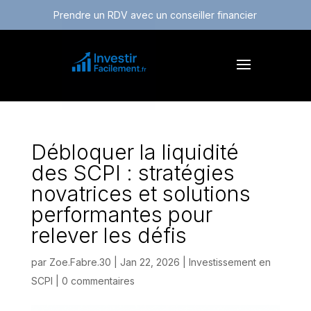
Prendre un RDV avec un conseiller financier
Débloquer la liquidité
des SCPI : stratégies
novatrices et solutions
performantes pour
relever les défis
par
Zoe.Fabre.30
|
Jan 22, 2026
|
Investissement en
SCPI
|
0 commentaires