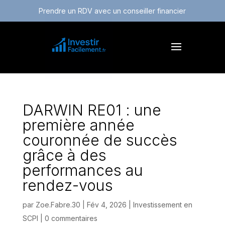
Prendre un RDV avec un conseiller financier
DARWIN RE01 : une
première année
couronnée de succès
grâce à des
performances au
rendez-vous
par
Zoe.Fabre.30
|
Fév 4, 2026
|
Investissement en
SCPI
|
0 commentaires