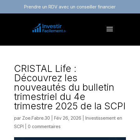
Prendre un RDV avec un conseiller financier
CRISTAL Life :
Découvrez les
nouveautés du bulletin
trimestriel du 4e
trimestre 2025 de la SCPI
par
Zoe.Fabre.30
|
Fév 26, 2026
|
Investissement en
SCPI
|
0 commentaires