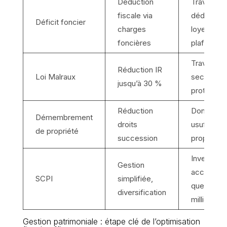
Déduction
Travaux
fiscale via
déductible
Déficit foncier
charges
loyers
foncières
plafonnés
Travaux e
Réduction IR
Loi Malraux
secteur
jusqu’à 30 %
protégé
Réduction
Donation
Démembrement
droits
usufruit/n
de propriété
succession
propriété
Investiss
Gestion
accessibl
SCPI
simplifiée,
quelques
diversification
milliers €
Gestion patrimoniale : étape clé de l’optimisation