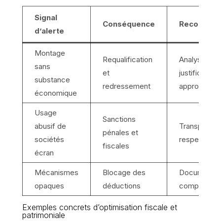
Signal
Conséquence
Recomman
d’alerte
Montage
Requalification
Analyse et
sans
et
justification
substance
redressement
approfondie
économique
Usage
Sanctions
abusif de
Transparenc
pénales et
sociétés
respect stri
fiscales
écran
Mécanismes
Blocage des
Documentat
opaques
déductions
complète
Exemples concrets d’optimisation fiscale et
patrimoniale