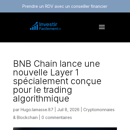
Prendre un RDV avec un conseiller financier
BNB Chain lance une
nouvelle Layer 1
spécialement conçue
pour le trading
algorithmique
par
Hugo.lamasse.87
|
Juil 8, 2026
|
Cryptomonnaies
& Blockchain
|
0 commentaires