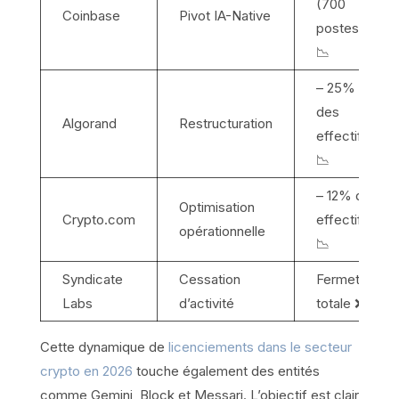
(700
Coinbase
Pivot IA-Native
postes)
📉
– 25%
des
Algorand
Restructuration
effectifs
📉
– 12% des
Optimisation
Crypto.com
effectifs
opérationnelle
📉
Syndicate
Cessation
Fermeture
Labs
d’activité
totale ❌
Cette dynamique de
licenciements dans le secteur
crypto en 2026
touche également des entités
comme Gemini, Block et Messari. L’objectif est clair