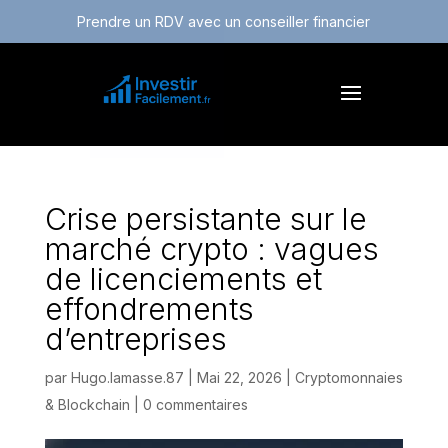
Prendre un RDV avec un conseiller financier
Crise persistante sur le
marché crypto : vagues
de licenciements et
effondrements
d’entreprises
par
Hugo.lamasse.87
|
Mai 22, 2026
|
Cryptomonnaies
& Blockchain
|
0 commentaires