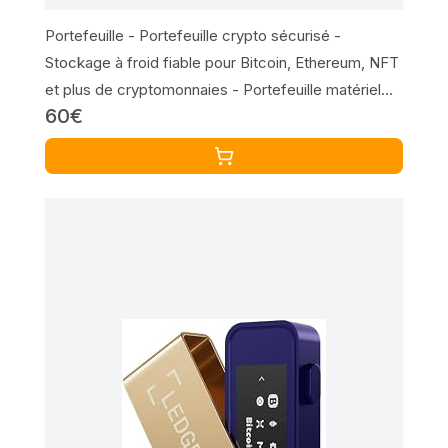
Portefeuille - Portefeuille crypto sécurisé -
Stockage à froid fiable pour Bitcoin, Ethereum, NFT
et plus de cryptomonnaies - Portefeuille matériel
60€
100 % hors ligne, Noir , Lot de 2