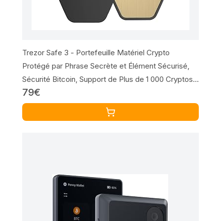
Trezor Safe 3 - Portefeuille Matériel Crypto
Protégé par Phrase Secrète et Élément Sécurisé,
Sécurité Bitcoin, Support de Plus de 1 000 Cryptos,
79€
Interface Facile à Utiliser (Solar Gold)