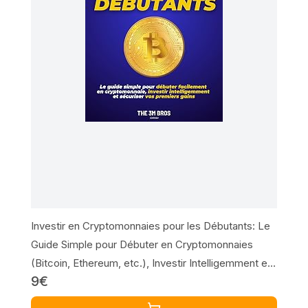
Investir en Cryptomonnaies pour les Débutants: Le
Guide Simple pour Débuter en Cryptomonnaies
(Bitcoin, Ethereum, etc.), Investir Intelligemment et
9€
Sécuriser vos Premiers Gains