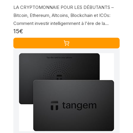
LA CRYPTOMONNAIE POUR LES DÉBUTANTS –
Bitcoin, Ethereum, Altcoins, Blockchain et ICOs:
Comment investir intelligemment à l'ère de la
15€
monnaie numérique et faire des bénéfices énormes