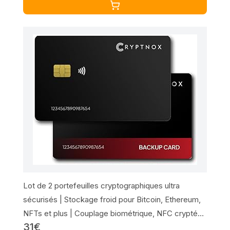
Lot de 2 portefeuilles cryptographiques ultra
sécurisés | Stockage froid pour Bitcoin, Ethereum,
NFTs et plus | Couplage biométrique, NFC crypté
31€
Tap-To-Sign | Sécurité FIDO2