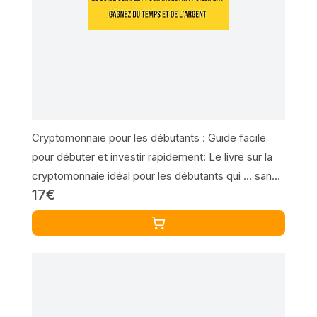
Cryptomonnaie pour les débutants : Guide facile
pour débuter et investir rapidement: Le livre sur la
cryptomonnaie idéal pour les débutants qui ... sans
17€
effort et gagner en liberté financière.