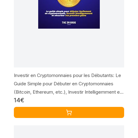
Investir en Cryptomonnaies pour les Débutants: Le
Guide Simple pour Débuter en Cryptomonnaies
(Bitcoin, Ethereum, etc.), Investir Intelligemment et
14€
Sécuriser vos Premiers Gains