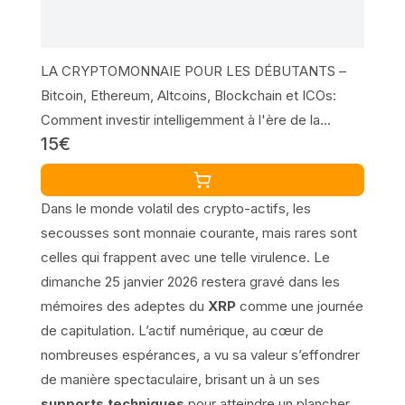
LA CRYPTOMONNAIE POUR LES DÉBUTANTS –
Bitcoin, Ethereum, Altcoins, Blockchain et ICOs:
Comment investir intelligemment à l'ère de la
15€
monnaie numérique et faire des bénéfices énormes
Dans le monde volatil des crypto-actifs, les
secousses sont monnaie courante, mais rares sont
celles qui frappent avec une telle virulence. Le
dimanche 25 janvier 2026 restera gravé dans les
mémoires des adeptes du
XRP
comme une journée
de capitulation. L’actif numérique, au cœur de
nombreuses espérances, a vu sa valeur s’effondrer
de manière spectaculaire, brisant un à un ses
supports techniques
pour atteindre un plancher