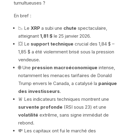
tumultueuses ?
En bref :
📉 Le
XRP
a subi une
chute
spectaculaire,
atteignant
1,81 $
le 25 janvier 2026.
💥 Le
support technique
crucial des 1,84 $ –
1,85 $ a été violemment brisé sous la pression
vendeuse.
🌐 Une
pression macroéconomique
intense,
notamment les menaces tarifaires de Donald
Trump envers le Canada, a catalysé la
panique
des investisseurs
.
🚨 Les indicateurs techniques montrent une
survente profonde
(RSI sous 23) et une
volatilité
extrême, sans signe immédiat de
rebond.
💸 Les capitaux ont fui le marché des