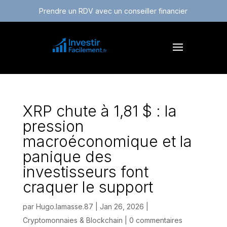
Prendre un RDV avec un conseiller financier
XRP chute à 1,81 $ : la
pression
macroéconomique et la
panique des
investisseurs font
craquer le support
par
Hugo.lamasse.87
|
Jan 26, 2026
|
Cryptomonnaies & Blockchain
|
0 commentaires