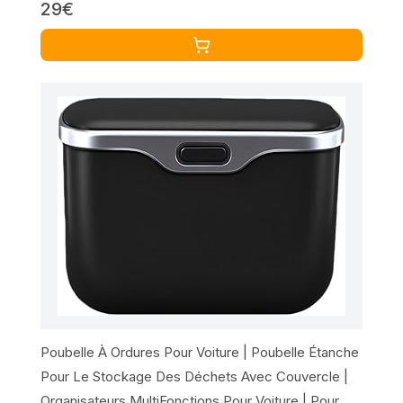
29€
Compétences Coordination Main-Œil 4 5 6 Ans Fille
Poubelle À Ordures Pour Voiture | Poubelle Étanche
Pour Le Stockage Des Déchets Avec Couvercle |
Organisateurs MultiFonctions Pour Voiture | Pour