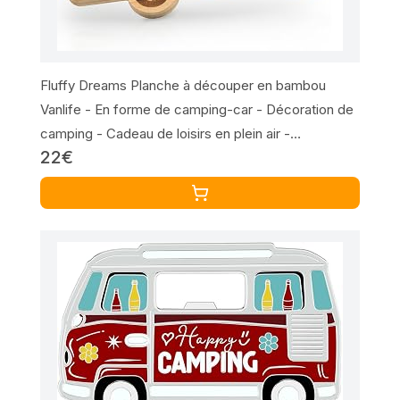
Fluffy Dreams Planche à découper en bambou
Vanlife - En forme de camping-car - Décoration de
camping - Cadeau de loisirs en plein air -
22€
Dimensions : environ 32 x 18 cm