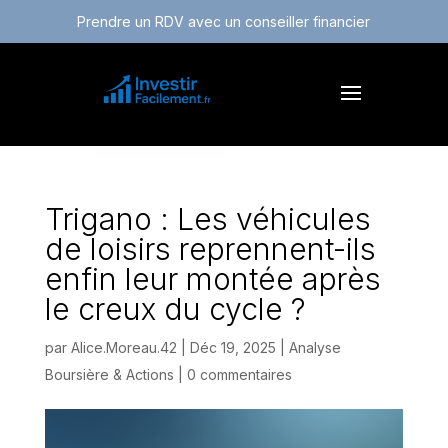
Prendre un RDV avec un conseiller financier
Trigano : Les véhicules
de loisirs reprennent-ils
enfin leur montée après
le creux du cycle ?
par
Alice.Moreau.42
|
Déc 19, 2025
|
Analyse
Boursière & Actions
|
0 commentaires