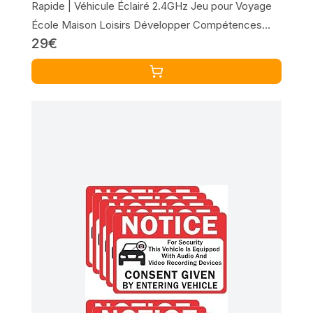
Rapide | Véhicule Éclairé 2.4GHz Jeu pour Voyage
École Maison Loisirs Développer Compétences
29€
Coordination Main-Œil 4 5 6 Ans Fille