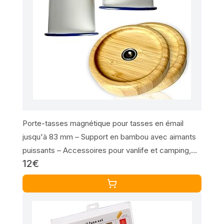
Porte-tasses magnétique pour tasses en émail
jusqu'à 83 mm – Support en bambou avec aimants
puissants – Accessoires pour vanlife et camping,
12€
idée cadeau pour camping-car et camping (lot de
2)