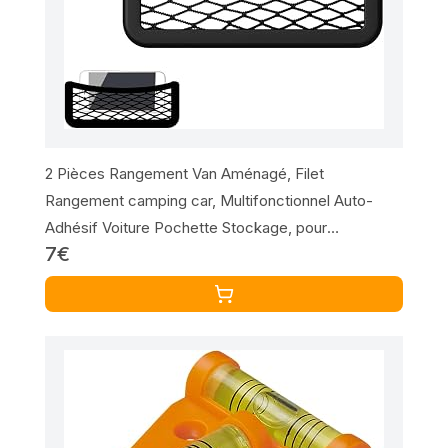
2 Pièces Rangement Van Aménagé, Filet
Rangement camping car, Multifonctionnel Auto-
Adhésif Voiture Pochette Stockage, pour
7€
Caravanes, Bateaux Et Maisons, Accessoires
Voiture/Auto