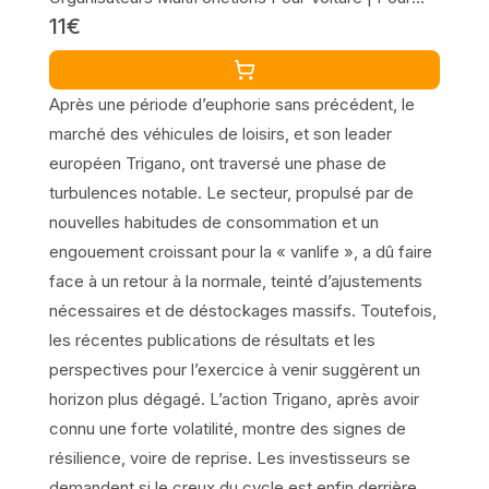
11€
Véhicule De Loisirs Camion Automobile Berline
Après une période d’euphorie sans précédent, le
marché des véhicules de loisirs, et son leader
européen Trigano, ont traversé une phase de
turbulences notable. Le secteur, propulsé par de
nouvelles habitudes de consommation et un
engouement croissant pour la « vanlife », a dû faire
face à un retour à la normale, teinté d’ajustements
nécessaires et de déstockages massifs. Toutefois,
les récentes publications de résultats et les
perspectives pour l’exercice à venir suggèrent un
horizon plus dégagé. L’action Trigano, après avoir
connu une forte volatilité, montre des signes de
résilience, voire de reprise. Les investisseurs se
demandent si le creux du cycle est enfin derrière