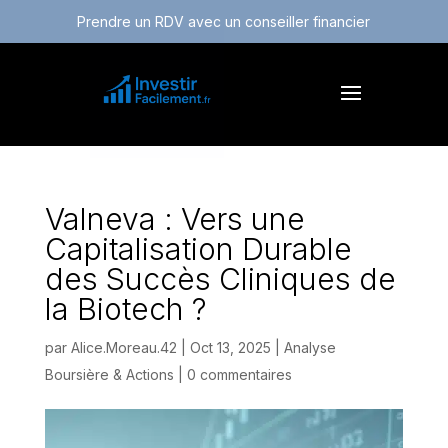
Prendre un RDV avec un conseiller financier
Valneva : Vers une
Capitalisation Durable
des Succès Cliniques de
la Biotech ?
par
Alice.Moreau.42
|
Oct 13, 2025
|
Analyse
Boursière & Actions
|
0 commentaires