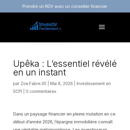
Prendre un RDV avec un conseiller financier
Upêka : L’essentiel révélé
en un instant
par
Zoe.Fabre.30
|
Mai 8, 2026
|
Investissement en
SCPI
|
0 commentaires
Dans un paysage financier en pleine mutation en ce
début d’année 2026, l’épargne immobilière connaît
une véritable métamorphose. Les investisseurs,