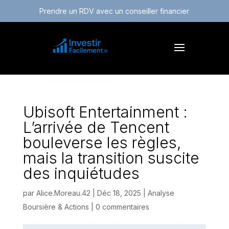
Prendre un RDV avec un conseiller financier
Ubisoft Entertainment :
L’arrivée de Tencent
bouleverse les règles,
mais la transition suscite
des inquiétudes
par
Alice.Moreau.42
|
Déc 18, 2025
|
Analyse
Boursière & Actions
|
0 commentaires