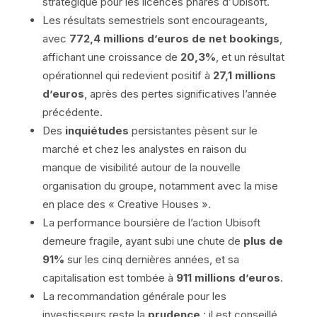
stratégique pour les licences phares d’Ubisoft.
Les résultats semestriels sont encourageants,
avec
772,4 millions d’euros de net bookings
,
affichant une croissance de
20,3%
, et un résultat
opérationnel qui redevient positif à
27,1 millions
d’euros
, après des pertes significatives l’année
précédente.
Des
inquiétudes
persistantes pèsent sur le
marché et chez les analystes en raison du
manque de visibilité autour de la nouvelle
organisation du groupe, notamment avec la mise
en place des « Creative Houses ».
La performance boursière de l’action Ubisoft
demeure fragile, ayant subi une chute de
plus de
91%
sur les cinq dernières années, et sa
capitalisation est tombée à
911 millions d’euros
.
La recommandation générale pour les
investisseurs reste la
prudence
: il est conseillé