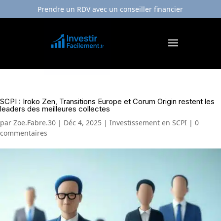
Prendre un RDV avec un conseiller financier
SCPI : Iroko Zen, Transitions Europe et Corum Origin restent les
leaders des meilleures collectes
par
Zoe.Fabre.30
|
Déc 4, 2025
|
Investissement en SCPI
|
0
commentaires