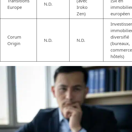
Transitions
(avec
ISR en
N.D.
Europe
Iroko
immobilie
Zen)
européen
Investiss
immobilie
Corum
diversifié
N.D.
N.D.
Origin
(bureaux,
commerce
hôtels)