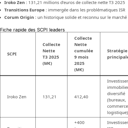
Iroko Zen
: 131,21 millions d’euros de collecte nette T3 2025
Transitions Europe
: immergée dans les problématiques ISR
Corum Origin
: un historique solide et reconnu sur le marché
Fiche rapide des SCPI leaders
Collecte
Collecte
Nette
Nette
cumulée
Stratégie
SCPI
T3 2025
9 mois
principal
(M€)
2025
(M€)
Investiss
immobilie
diversifié
Iroko Zen
131,21
412,40
(bureaux,
commerce
logistique)
+400
Investiss