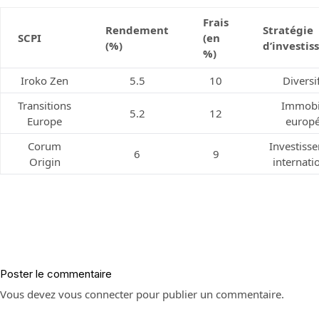
Frais
Rendement
Stratégie
SCPI
(en
(%)
d’investi
%)
Iroko Zen
5.5
10
Diversi
Transitions
Immobi
5.2
12
Europe
europ
Corum
Investiss
6
9
Origin
internati
Poster le commentaire
Vous devez
vous connecter
pour publier un commentaire.