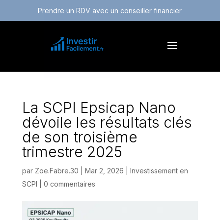
Prendre un RDV avec un conseiller financier
La SCPI Epsicap Nano
dévoile les résultats clés
de son troisième
trimestre 2025
par
Zoe.Fabre.30
|
Mar 2, 2026
|
Investissement en
SCPI
|
0 commentaires