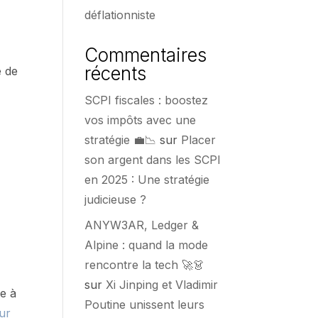
déflationniste
Commentaires
récents
e de
SCPI fiscales : boostez
vos impôts avec une
stratégie 💼📉
sur
Placer
son argent dans les SCPI
en 2025 : Une stratégie
judicieuse ?
ANYW3AR, Ledger &
Alpine : quand la mode
rencontre la tech 🚀👗
sur
Xi Jinping et Vladimir
e à
Poutine unissent leurs
eur