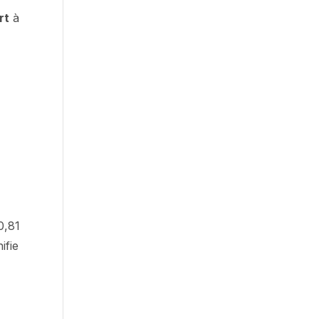
rt
à
0,81
ifie