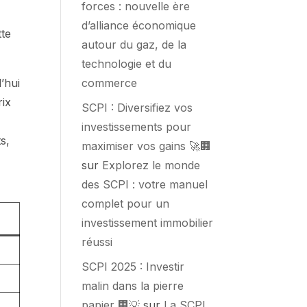
forces : nouvelle ère
d’alliance économique
tte
autour du gaz, de la
technologie et du
commerce
’hui
rix
SCPI : Diversifiez vos
investissements pour
s,
maximiser vos gains 🚀🏢
sur
Explorez le monde
des SCPI : votre manuel
complet pour un
investissement immobilier
réussi
SCPI 2025 : Investir
malin dans la pierre
papier 🏢💡
sur
La SCPI