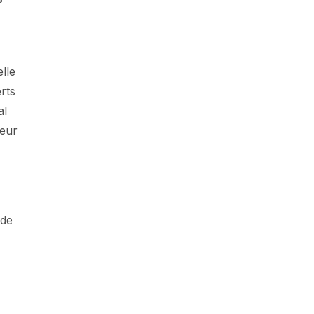
elle
rts
al
teur
 de