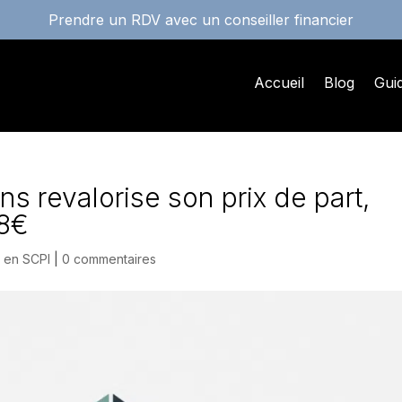
Prendre un RDV avec un conseiller financier
Accueil
Blog
Gui
ns revalorise son prix de part,
08€
t en SCPI
|
0 commentaires