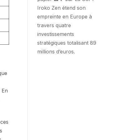
Iroko Zen étend son
empreinte en Europe à
travers quatre
investissements
stratégiques totalisant 89
millions d’euros.
 que
. En
s
rces
s
s