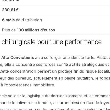
330,81 €
6 mois
de distribution
Plus de
100 millions d’euros
n chirurgicale pour une performance
 Alta Convictions
a su se forger une identité forte. Plutôt
ce, elle a concentré ses forces sur
15 actifs
stratégiques et
tte concentration permet un pilotage fin du risque locatif
teur des bureaux, actuellement en pleine mutation, le fond
et à l’obsolescence immobilière.
le solide : la logistique du dernier kilomètre et les comme
mande locative reste tendue, assurant ainsi un flux de loyer
ix de part
en si peu de temps démontre que la sélection de