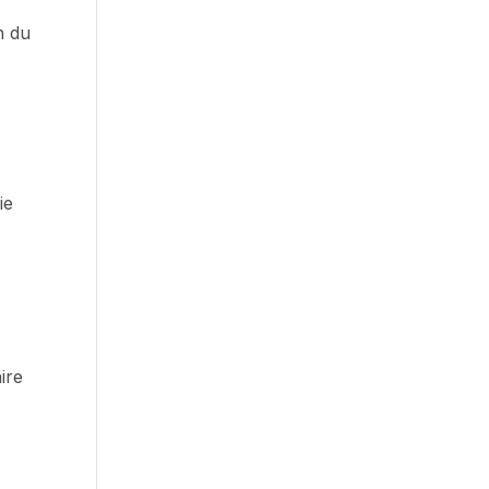
n du
e
ie
ire