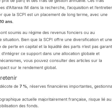
prix de part) et des frais de gestion annuelle. Ces frais
s d’Altarea IM dans la recherche, l’acquisition et l’entretie
eler que la SCPI est un placement de long terme, avec une
 10 ans
.
s sont soumis au régime des revenus fonciers ou au
 situation. Bien que la SCPI offre une diversification et un
de perte en capital et la liquidité des parts n’est pas garant
c d’intégrer ce support dans une allocation globale et
écanismes, vous pouvez consulter des articles sur la
mpact sur le rendement global.
retenir
 décote de
7 %
, réserves financières importantes, gestionna
raphique actuelle majoritairement française, risque lié au
bilisation des fonds.