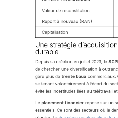
Valeur de reconstitution
Report à nouveau (RAN)
Capitalisation
Une stratégie d’acquisitio
durable
Depuis sa création en juillet 2023, la
SCPI
de chercher une diversification à outran
gère plus de
trente baux
commerciaux. Ce
se tenant volontairement à l’écart du sec
évite les incertitudes liées au télétravail 
Le
placement financier
repose sur un soc
essentiels. Ce sont des secteurs où la de
régulier. La
deuxième revalorisation du pr