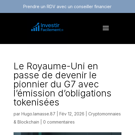
Prendre un RDV avec un conseiller financier
Le Royaume-Uni en
passe de devenir le
pionnier du G7 avec
l’émission d’obligations
tokenisées
par
Hugo.lamasse.87
|
Fév 12, 2026
|
Cryptomonnaies
& Blockchain
|
0 commentaires