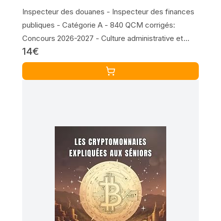
Inspecteur des douanes - Inspecteur des finances
publiques - Catégorie A - 840 QCM corrigés:
Concours 2026-2027 - Culture administrative et
14€
juridique ... Institutions européennes - Culture
numérique