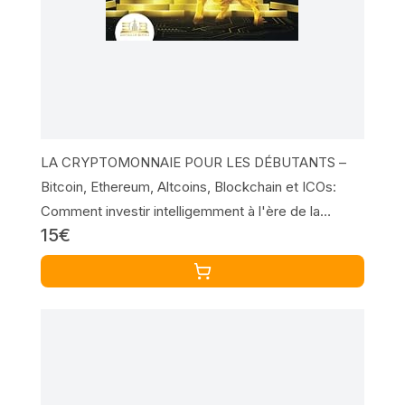
LA CRYPTOMONNAIE POUR LES DÉBUTANTS –
Bitcoin, Ethereum, Altcoins, Blockchain et ICOs:
Comment investir intelligemment à l'ère de la
15€
monnaie numérique et faire des bénéfices énormes