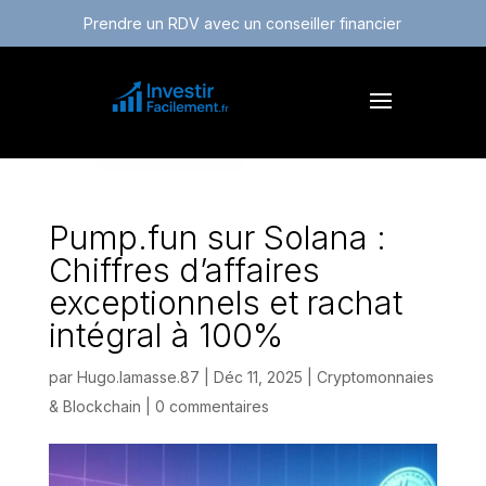
Prendre un RDV avec un conseiller financier
Pump.fun sur Solana :
Chiffres d’affaires
exceptionnels et rachat
intégral à 100%
par
Hugo.lamasse.87
|
Déc 11, 2025
|
Cryptomonnaies
& Blockchain
|
0 commentaires