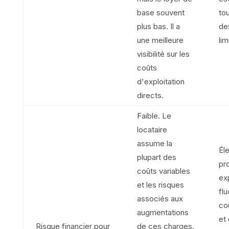
base souvent
to
plus bas. Il a
de
une meilleure
lim
visibilité sur les
coûts
d'exploitation
directs.
Faible. Le
locataire
assume la
Él
plupart des
pro
coûts variables
ex
et les risques
fl
associés aux
co
augmentations
et 
Risque financier pour
de ces charges.