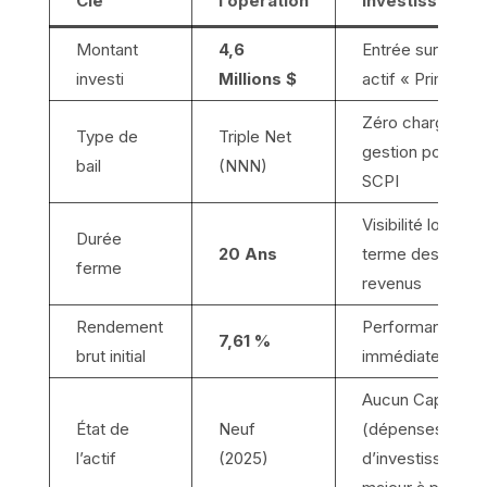
Clé
l’opération
Investisseur
Montant
4,6
Entrée sur un
investi
Millions $
actif « Prime »
Zéro charge de
Type de
Triple Net
gestion pour la
bail
(NNN)
SCPI
Visibilité long
Durée
20 Ans
terme des
ferme
revenus
Rendement
Performance
7,61 %
brut initial
immédiate
Aucun Capex
État de
Neuf
(dépenses
l’actif
(2025)
d’investissemen