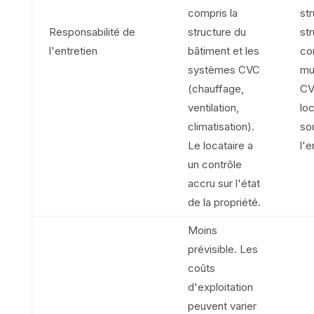
compris la
str
Responsabilité de
structure du
str
l'entretien
bâtiment et les
com
systèmes CVC
mu
(chauffage,
CV
ventilation,
lo
climatisation).
sou
Le locataire a
l'e
un contrôle
accru sur l'état
de la propriété.
Moins
prévisible. Les
coûts
d'exploitation
peuvent varier