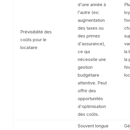
d'une année à
Plu
l'autre (ex:
lo
augmentation
fi
des taxes ou
ch
Prévisibilité des
des primes
su
coûts pour le
d'assurance),
var
locataire
ce qui
la 
nécessite une
la 
gestion
fin
budgétaire
loc
attentive. Peut
offrir des
opportunités
d'optimisation
des coûts.
Souvent longue
Gé