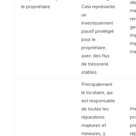
dé
le propriétaire
Cela représente
mai
un
ren
investissement
ge
passif privilégié
im
pour le
im
propriétaire,
ma
avec des flux
de trésorerie
stables.
Principalement
le locataire, qui
est responsable
de toutes les
Pr
réparations
pro
majeures et
pr
mineures, y
ré