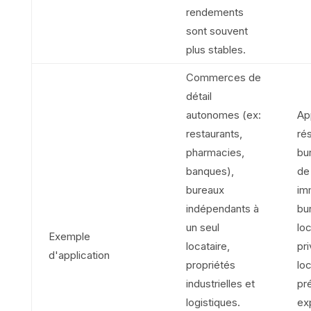
rendements
sont souvent
plus stables.
Commerces de
détail
autonomes (ex:
Ap
restaurants,
rés
pharmacies,
bu
banques),
de
bureaux
im
indépendants à
bu
un seul
lo
Exemple
locataire,
pri
d'application
propriétés
loc
industrielles et
pr
logistiques.
ex