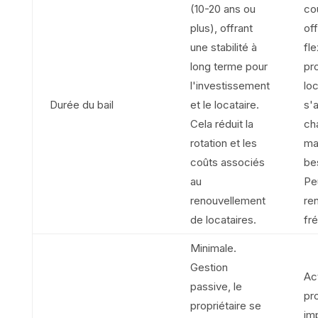
(10-20 ans ou
co
plus), offrant
off
une stabilité à
fle
long terme pour
pro
l'investissement
loc
Durée du bail
et le locataire.
s'
Cela réduit la
ch
rotation et les
ma
coûts associés
bes
au
Pe
renouvellement
re
de locataires.
fr
Minimale.
Gestion
Ac
passive, le
pro
propriétaire se
im