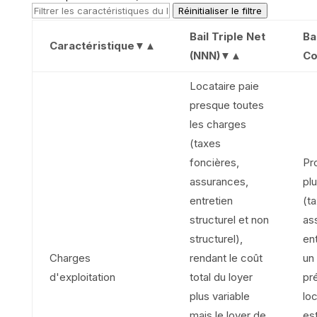
Réinitialiser le filtre
Bail Triple Net
Ba
Caractéristique
▼▲
(NNN)
▼▲
Co
Locataire paie
presque toutes
les charges
(taxes
foncières,
Pro
assurances,
pl
entretien
(t
structurel et non
as
structurel),
ent
Charges
rendant le coût
un 
d'exploitation
total du loyer
pré
plus variable
loc
mais le loyer de
es