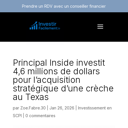
Prendre un RDV avec un conseiller financier
Principal Inside investit
4,6 millions de dollars
pour l’acquisition
stratégique d’une crèche
au Texas
par
Zoe.Fabre.30
|
Jan 26, 2026
|
Investissement en
SCPI
|
0 commentaires