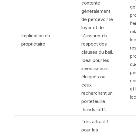
contente
ge
généralement
pr
de percevoir le
l'e
loyer et de
rel
Implication du
s'assurer du
loc
propriétaire
respect des
ré
clauses du bail.
pr
Idéal pour les
qu
investisseurs
peu
éloignés ou
co
ceux
et 
recherchant un
loc
portefeuille
'hands-off'.
Très attractif
pour les