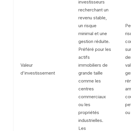
investisseurs
recherchant un
revenu stable,
un risque
Pe
minimal et une
ri
gestion réduite.
con
Préféré pour les
sur
actifs
de
Valeur
immobiliers de
val
d'investissement
grande taille
ge
comme les
ré
centres
amé
commerciaux
co
ou les
pe
propriétés
ou 
industrielles.
Les