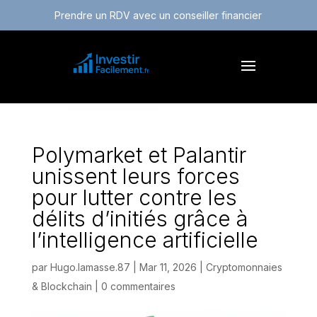
Prendre un RDV avec un conseiller financier
Polymarket et Palantir
unissent leurs forces
pour lutter contre les
délits d’initiés grâce à
l’intelligence artificielle
par
Hugo.lamasse.87
|
Mar 11, 2026
|
Cryptomonnaies
& Blockchain
|
0 commentaires