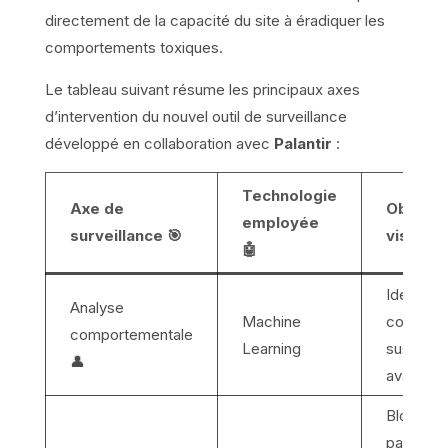
directement de la capacité du site à éradiquer les
comportements toxiques.
Le tableau suivant résume les principaux axes
d’intervention du nouvel outil de surveillance
développé en collaboration avec
Palantir
:
Technologie
Axe de
Objectif
employée
surveillance 🎯
visé ✅
🤖
Identifier
Analyse
Machine
comptes
comportementale
Learning
suspect
👤
avant l’a
Bloquer 
parieurs