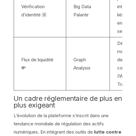
Vérification
Big Data
interdits
d’identité 🆔
Palantir
liés à de
entités
sensibles
Détecter
mouvem
Flux de liquidité
Graph
de fonds
💸
Analysis
coordon
(Wash
Trading).
Un cadre réglementaire de plus en
plus exigeant
L’évolution de la plateforme s’inscrit dans une
tendance mondiale de régulation des actifs
numériques. En intégrant des outils de
lutte contre