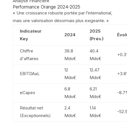
Analyse Financière
Performance Orange
2024-2025
« Une croissance robuste portée par l’international,
mais une valorisation désormais plus exigeante. »
Indicateur
2025
2024
Évol
Key
(Prév.)
Chiffre
39.8
40.4
+0.
d'affaires
Mds€
Mds€
12
12.47
EBITDAaL
+3.
Mds€
Mds€
6.8
6.21
eCapex
-8.7
Mds€
Mds€
Résultat net
2.4
1.14
-52.
(Exceptionnels)
Mds€
Mds€