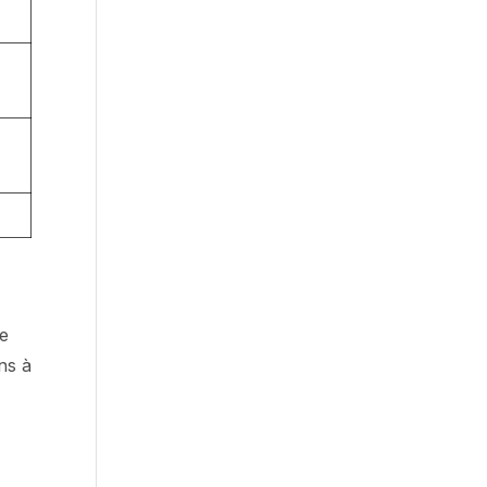
e
ns à