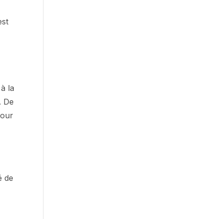
est
à la
. De
pour
é de