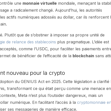
contrôle une
monnaie virtuelle
mondiale, menaçant la stabil
sage a radicalement changé. Aujourd’hui, les autorités
les actifs numériques adossés au dollar, car ils renforcent 
ain.
é. Plutôt que de s’obstiner à imposer sa propre unité de
égie de relance des stablecoins
plus pragmatique. L’idée est
et acceptés, comme l’USDC, pour faciliter les paiements entr
ermet de bénéficier de l’efficacité de la
blockchain
sans atti
ent nouveau pour la crypto
doption du GENIUS Act en 2025. Cette législation a clarifié 
nis, transformant ce qui était perçu comme une menace e
ontexte, Meta n’est plus l’outsider dangereux, mais un
ollar numérique. En facilitant l’accès à la
cryptomonnaie e
iser ses messageries de manière efficace.