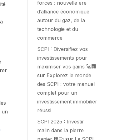
forces : nouvelle ère
ité
d’alliance économique
autour du gaz, de la
la
technologie et du
commerce
SCPI : Diversifiez vos
investissements pour
e
maximiser vos gains 🚀🏢
rer
sur
Explorez le monde
des SCPI : votre manuel
complet pour un
investissement immobilier
les
réussi
n un
SCPI 2025 : Investir
n
malin dans la pierre
papier 🏢💡
sur
La SCPI