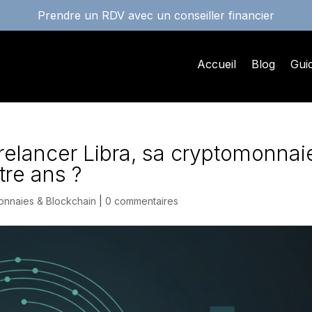
Prendre un RDV avec un conseiller financier
Accueil
Blog
Gui
 relancer Libra, sa cryptomonnai
tre ans ?
nnaies & Blockchain
|
0 commentaires