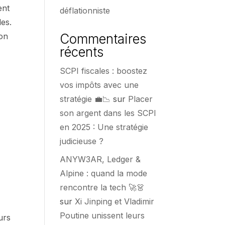
ent
déflationniste
les.
Commentaires
ion
récents
SCPI fiscales : boostez
vos impôts avec une
stratégie 💼📉
sur
Placer
son argent dans les SCPI
en 2025 : Une stratégie
judicieuse ?
ANYW3AR, Ledger &
Alpine : quand la mode
rencontre la tech 🚀👗
sur
Xi Jinping et Vladimir
Poutine unissent leurs
urs