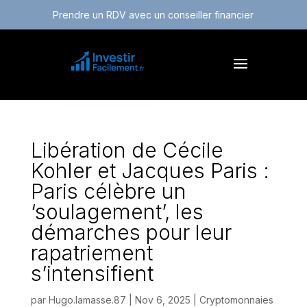
Prendre un RDV avec un conseiller financier
Libération de Cécile
Kohler et Jacques Paris :
Paris célèbre un
‘soulagement’, les
démarches pour leur
rapatriement
s’intensifient
par
Hugo.lamasse.87
|
Nov 6, 2025
|
Cryptomonnaies