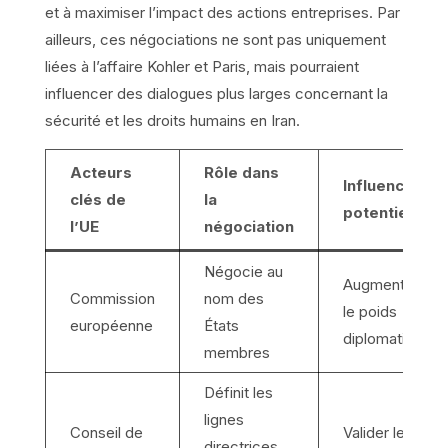
et à maximiser l’impact des actions entreprises. Par
ailleurs, ces négociations ne sont pas uniquement
liées à l’affaire Kohler et Paris, mais pourraient
influencer des dialogues plus larges concernant la
sécurité et les droits humains en Iran.
Acteurs
Rôle dans
Influence
clés de
la
potentielle
l’UE
négociation
Négocie au
Augmenter
Commission
nom des
le poids
européenne
États
diplomatique
membres
Définit les
lignes
Conseil de
Valider les
directrices