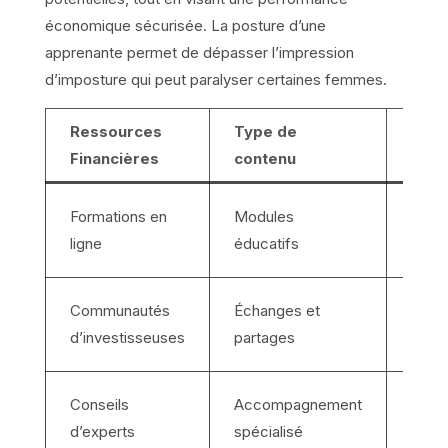
économique sécurisée. La posture d’une
apprenante permet de dépasser l’impression
d’imposture qui peut paralyser certaines femmes.
Ressources
Type de
Obje
Financières
contenu
Comp
Formations en
Modules
des 
ligne
éducatifs
l’inv
Souti
Communautés
Échanges et
déve
d’investisseuses
partages
de r
Perso
Conseils
Accompagnement
de la
d’experts
spécialisé
d’inv