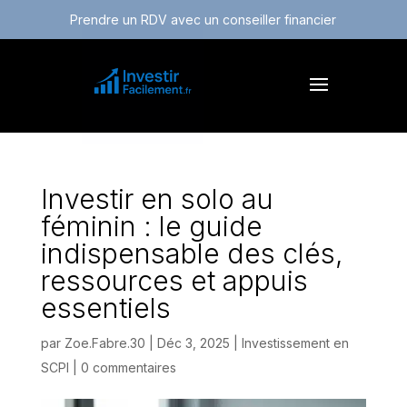
Prendre un RDV avec un conseiller financier
Investir en solo au
féminin : le guide
indispensable des clés,
ressources et appuis
essentiels
par
Zoe.Fabre.30
|
Déc 3, 2025
|
Investissement en
SCPI
|
0 commentaires