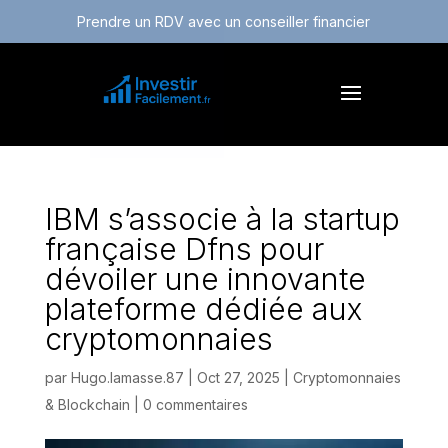
Prendre un RDV avec un conseiller financier
IBM s’associe à la startup
française Dfns pour
dévoiler une innovante
plateforme dédiée aux
cryptomonnaies
par
Hugo.lamasse.87
|
Oct 27, 2025
|
Cryptomonnaies
& Blockchain
|
0 commentaires