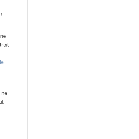
in
 ne
rait
e
lle
ne
l.