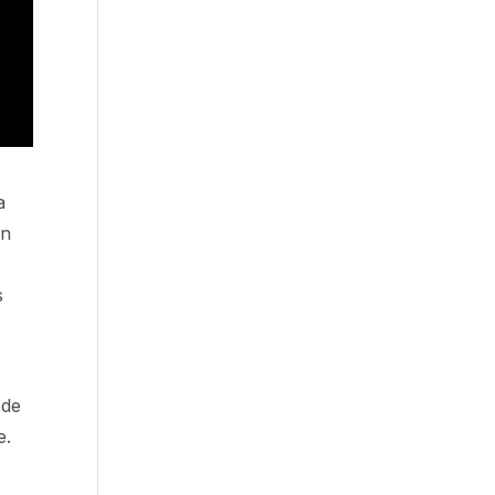
a
on
s
 de
e.