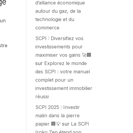
ge
d’alliance économique
autour du gaz, de la
technologie et du
 un
commerce
SCPI : Diversifiez vos
stre
investissements pour
e
maximiser vos gains 🚀🏢
sur
Explorez le monde
des SCPI : votre manuel
complet pour un
investissement immobilier
réussi
SCPI 2025 : Investir
malin dans la pierre
papier 🏢💡
sur
La SCPI
Iroko Zen étend son