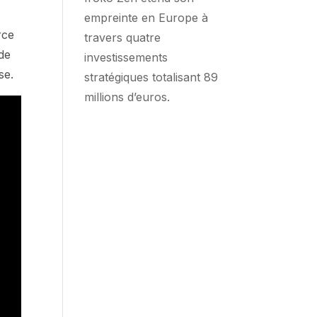
empreinte en Europe à
rce
travers quatre
 de
investissements
se.
stratégiques totalisant 89
millions d’euros.