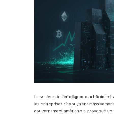
Le secteur de l’
intelligence artificielle
tr
les entreprises s’appuyaient massivement
gouvernement américain a provoqué un s