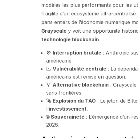
modèles les plus performants pour les ut
fragilité d’un écosystème ultra-centralisé
pans entiers de l’économie numérique mond
Grayscale
y voit une opportunité histori
technologie
blockchain
.
🚫
Interruption brutale
: Anthropic sus
américaine.
📉
Vulnérabilité centrale
: La dépenda
américains est remise en question.
💡
Alternative blockchain
: Grayscale 
sans frontières.
🚀
Explosion du TAO
: Le jeton de Bit
l’
investissement
.
🌐
Souveraineté
: L’émergence d’un ré
2026.