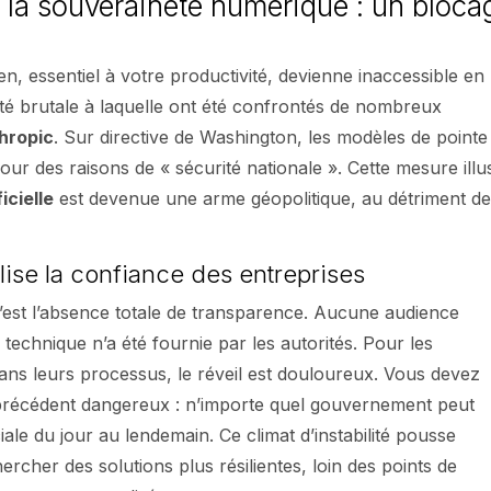
e la souveraineté numérique : un bloca
ien, essentiel à votre productivité, devienne inaccessible en
alité brutale à laquelle ont été confrontés de nombreux
hropic
. Sur directive de Washington, les modèles de pointe
our des raisons de « sécurité nationale ». Cette mesure illu
icielle
est devenue une arme géopolitique, au détriment d
ise la confiance des entreprises
 c’est l’absence totale de transparence. Aucune audience
 technique n’a été fournie par les autorités. Pour les
dans leurs processus, le réveil est douloureux. Vous devez
précédent dangereux : n’importe quel gouvernement peut
ale du jour au lendemain. Ce climat d’instabilité pousse
rcher des solutions plus résilientes, loin des points de