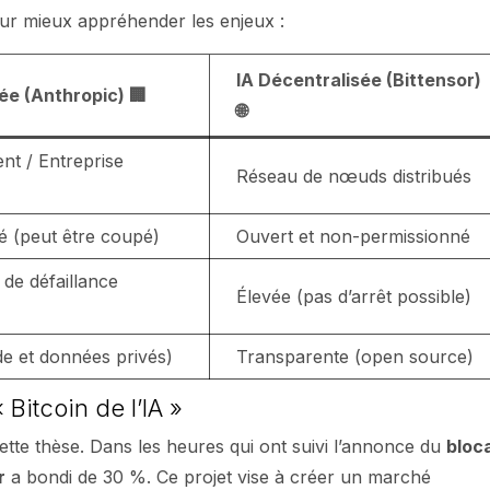
ur mieux appréhender les enjeux :
IA Décentralisée (Bittensor)
sée (Anthropic) 🏢
🌐
t / Entreprise
Réseau de nœuds distribués
é (peut être coupé)
Ouvert et non-permissionné
 de défaillance
Élevée (pas d’arrêt possible)
e et données privés)
Transparente (open source)
 Bitcoin de l’IA »
ette thèse. Dans les heures qui ont suivi l’annonce du
bloc
r
a bondi de 30 %. Ce projet vise à créer un marché