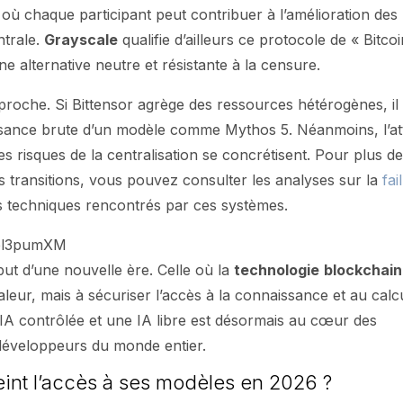
le, où chaque participant peut contribuer à l’amélioration des
ntrale.
Grayscale
qualifie d’ailleurs ce protocole de « Bitco
une alternative neutre et résistante à la censure.
proche. Si Bittensor agrège des ressources hétérogènes, il
sance brute d’un modèle comme Mythos 5. Néanmoins, l’att
 risques de la centralisation se concrétisent. Pour plus d
 ces transitions, vous pouvez consulter les analyses sur la
fai
fis techniques rencontrés par ces systèmes.
hpl3pumXM
ut d’une nouvelle ère. Celle où la
technologie
blockchain
leur, mais à sécuriser l’accès à la connaissance et au calcu
 IA contrôlée et une IA libre est désormais au cœur des
 développeurs du monde entier.
reint l’accès à ses modèles en 2026 ?