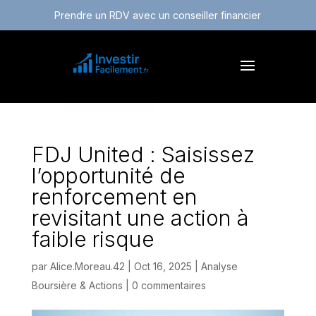
Prendre un RDV avec un conseiller financier
FDJ United : Saisissez
l’opportunité de
renforcement en
revisitant une action à
faible risque
par
Alice.Moreau.42
|
Oct 16, 2025
|
Analyse
Boursière & Actions
|
0 commentaires