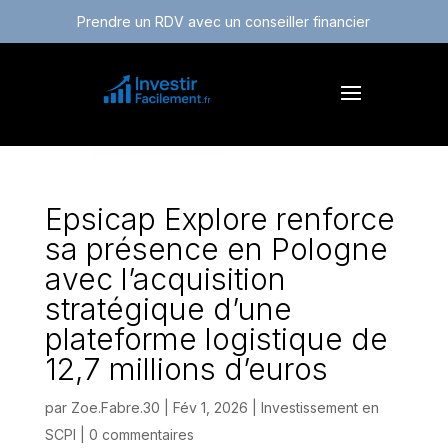
Prendre un RDV avec un conseiller financier
Epsicap Explore renforce
sa présence en Pologne
avec l’acquisition
stratégique d’une
plateforme logistique de
12,7 millions d’euros
par
Zoe.Fabre.30
|
Fév 1, 2026
|
Investissement en
SCPI
|
0 commentaires