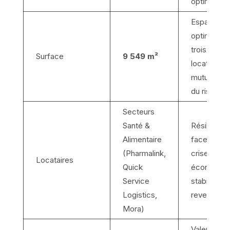
optimisé.
Espace
optimisé p
trois
Surface
9 549 m²
locataires,
mutualisati
du risque.
Secteurs
Santé &
Résilience
Alimentaire
face aux
(Pharmalink,
crises
Locataires
Quick
économiqu
Service
stabilité d
Logistics,
revenus.
Mora)
Valeur vert