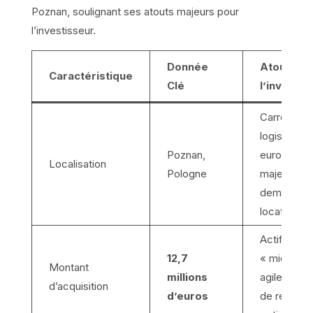
Poznan, soulignant ses atouts majeurs pour
l’investisseur.
Donnée
Atout pou
Caractéristique
Clé
l’investis
Carrefour
logistique
Poznan,
européen
Localisation
Pologne
majeur, for
demande
locative.
Actif de tai
12,7
« mid-cap
Montant
millions
agile, poten
d’acquisition
d’euros
de rendem