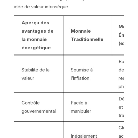
idée de valeur intrinsèque.
Aperçu des
Monnai
avantages de
Monnaie
Énergét
la monnaie
Traditionnelle
(ex: Bitc
énergétique
Basée su
Stabilité de la
Soumise à
des
valeur
l’inflation
ressourc
physique
Décentra
Contrôle
Facile à
et
gouvernemental
manipuler
transpar
Globale
Inégalement
accessib