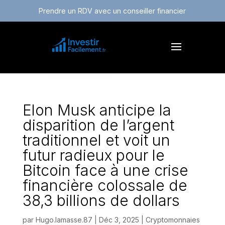
Prendre un RDV avec un conseiller financier
Elon Musk anticipe la
disparition de l’argent
traditionnel et voit un
futur radieux pour le
Bitcoin face à une crise
financière colossale de
38,3 billions de dollars
par
Hugo.lamasse.87
|
Déc 3, 2025
|
Cryptomonnaies