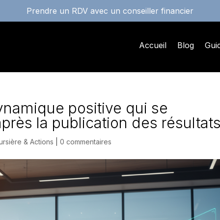
Prendre un RDV avec un conseiller financier
Accueil
Blog
Gui
namique positive qui se
rès la publication des résultat
rsière & Actions
|
0 commentaires