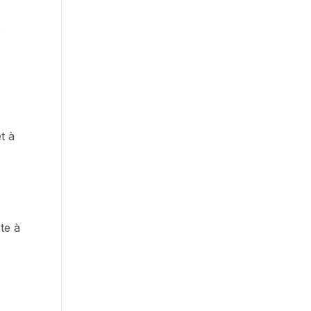
8
t à
rte à