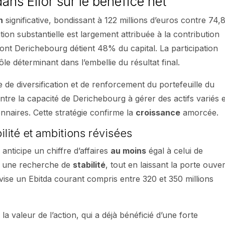
dans Elior sur le bénéfice net
n
significative, bondissant à 122 millions d’euros contre 74,
ion substantielle est largement attribuée à la contribution
 dont Derichebourg détient 48% du capital. La participation
ôle déterminant dans l’embellie du résultat final.
ue de diversification et de renforcement du portefeuille du
ntre la capacité de Derichebourg à gérer des actifs variés e
onnaires. Cette stratégie confirme la
croissance
amorcée.
lité et ambitions révisées
nticipe un chiffre d’affaires
au moins
égal à celui de
ale une recherche de
stabilité
, tout en laissant la porte ouve
 vise un Ebitda courant compris entre 320 et 350 millions
la valeur de l’action, qui a déjà bénéficié d’une forte