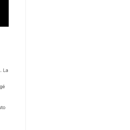
. La
agé
uto