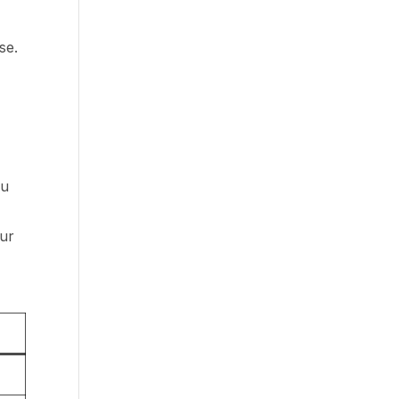
se.
du
sur