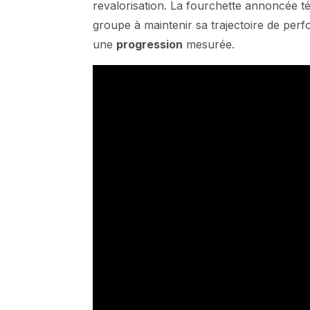
revalorisation. La fourchette annoncée 
groupe à maintenir sa trajectoire de perf
une
progression
mesurée.