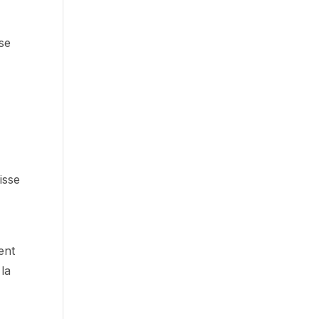
sse
isse
ent
 la