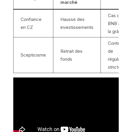
marché
Cas du
Confiance
Hausse des
BNB après
en CZ
investissements
la grâce
Contexte
Retrait des
de
Scepticisme
fonds
régulations
strictes