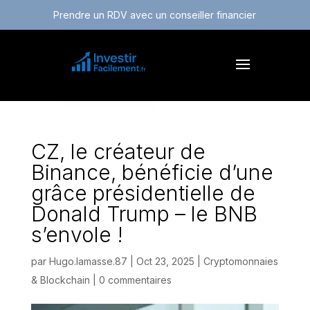
Prendre un RDV avec un conseiller financier
CZ, le créateur de
Binance, bénéficie d’une
grâce présidentielle de
Donald Trump – le BNB
s’envole !
par
Hugo.lamasse.87
|
Oct 23, 2025
|
Cryptomonnaies
& Blockchain
|
0 commentaires