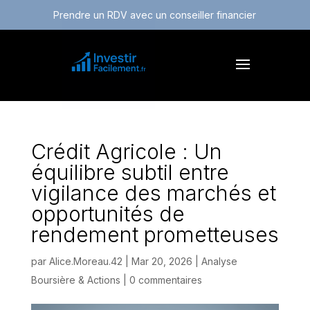
Prendre un RDV avec un conseiller financier
Crédit Agricole : Un
équilibre subtil entre
vigilance des marchés et
opportunités de
rendement prometteuses
par
Alice.Moreau.42
|
Mar 20, 2026
|
Analyse
Boursière & Actions
|
0 commentaires